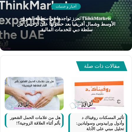
أخبار و خدمات
ThinkMarkets تعزز تواجدها في منطقة الشرق
الأوسط وشمال أفريقيا بعد حصولها على ترخيص من
سلطة دبي للخدمات المالية.
مقالات ذات صلة
تأثير المسكنات روفيناك د
هل من علامات الحمل الشعور
وأدول ورابيدوس وسولبادين:
بألم أثناء العلاقة الزوجية؟!
تحليل مبني على الأدلة