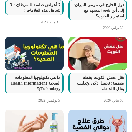
دول الخليج في مرمى النيران:
7 أعراض صامتة للسرطان : لا
إلى أين يتجه المشهد مع
تتجاهل هذه العلامات !
استمرار الحرب؟
31 مايو، 2023
30 يوليو، 2026
نقل عفش الكويت بخطة
ما هي تكنولوجيا المعلومات
منظمة: تحميل ذكي وتغليف
الصحية (Health Information
يقلل اللخبطة
Technology)؟
30 يناير، 2026
5 نوفمبر، 2022