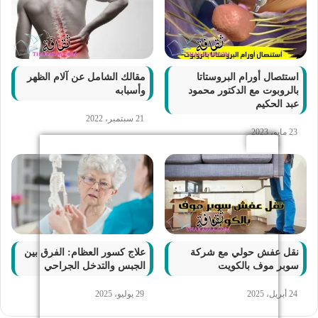
استئصال أورام البروستاتا
مقالك الشامل عن آلام الظهر
بالروبوت مع الدكتور محمود
وأسبابه
عبد الحكيم
21 سبتمبر، 2022
23 مايو، 2023
نقل عفش حولي مع شركة
علاج كسور العظام: الفرق بين
سوبر موف بالكويت
الجبس والتدخل الجراحي
24 أبريل، 2025
29 يوليو، 2025