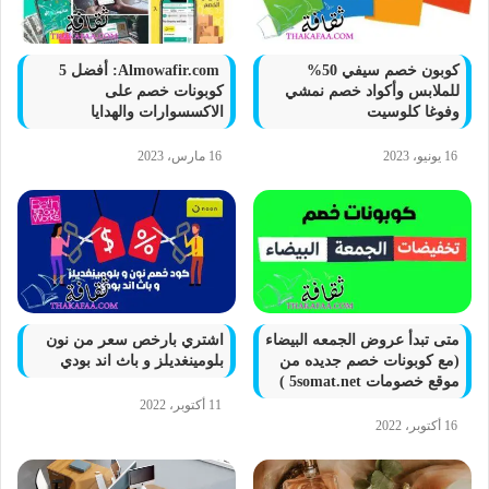
كوبون خصم سيفي 50%
Almowafir.com: أفضل 5
للملابس وأكواد خصم نمشي
كوبونات خصم على
وفوغا كلوسيت
الاكسسوارات والهدايا
16 يونيو، 2023
16 مارس، 2023
متى تبدأ عروض الجمعه البيضاء
اشتري بارخص سعر من نون
(مع كوبونات خصم جديده من
بلومينغديلز و باث اند بودي
موقع خصومات 5somat.net )
11 أكتوبر، 2022
16 أكتوبر، 2022