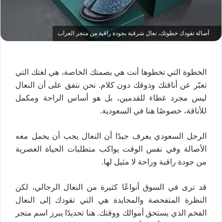
أصالة تقودك خطوتك، نعال شرقية بجودة راقية من متجر العراب
الخطوة التي تخطوها أنت هي بصمتك الخاصة، هي لغتك التي
تعبّر عن أناقتك وذوقك دون كلام. نحن نتفق على أن
النعال
ليس مجرد غطاء للقدمين، بل هو أساس
الراحة
ومكمل
للأناقة، خصوصًا هنا في السعودية.
الرجل السعودي يعرف جيدًا أن
النعال
يجب أن يحمل معه
الأصالة
وفي نفس الوقت يواكب متطلبات الحياة العصرية
من
جودة راقية
و
راحة
لا مثيل لها.
قد ترى في السوق أنواعًا كثيرة من
النعال الرجالي
، لكن
النظرة المتفحصة والمحايدة هي التي تقودك إلى
النعال
الفخم
الذي يستحق أموالك ووقتك. هنا تحديدًا يبرز اسم متجر