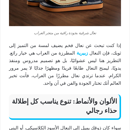
نعال شرقية بجودة راقية من متجر العراب
إذا كنت تبحث عن
نعال فخم
يضيف لمسة من التميز إلى
ثوبك، فإن
النعال
زبيرية
المطرزة
من العراب هي خيار
رائع
.
التطريز هنا ليس عشوائيًا، بل هو تصميم مدروس ومنفذ
يدويًا، ليمنح
النعال
طابعًا فريدًا ومظهرًا
جذابًا
لا يمر مرور
الكرام. عندما ترتدي
نعال
مطرزًا من العراب، فأنت تخبر
العالم أنك تختار
الجودة
والفن في آن واحد.
الألوان والأنماط: تنوع يناسب كل إطلالة
حذاء رجالي
سواء كان ذوقك يميل إلى
النعال
الأسود الكلاسيكي، أو البني