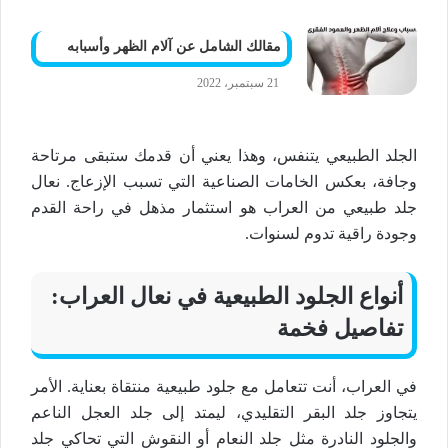
مقالك الشامل عن آلام الظهر وأسبابه
21 سبتمبر، 2022
الجلد الطبيعي
يتنفس، وهذا يعني أن قدمك ستبقى مرتاحة
وجافة، بعكس الخامات الصناعية التي تسبب الإزعاج.
نعال
جلد طبيعي
من العراب هو استثمار
مذهل
في
راحة القدم
و
جودة راقية
تدوم لسنوات.
أنواع
الجلود الطبيعية
في
نعال
العراب:
تفاصيل
فخمة
في العراب، أنت تتعامل مع
جلود طبيعية
منتقاة بعناية. الأمر
يتجاوز
جلد البقر
التقليدي، ليمتد إلى
جلد العجل
الناعم
و
الجلود النادرة
مثل
جلد النعام
أو النقوش التي تحاكي
جلد