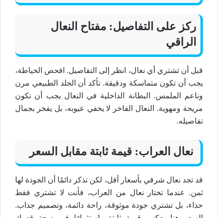
ركز على التفاصيل: مفتاح
النعال
الراقي
قبل أن تشتري أي
نعال
، انظر إلى التفاصيل. افحص الخياطة،
يجب أن تكون متماسكة ودقيقة. تأكد أن
الجلد الطبيعي
مرن
وناعم الملمس. البطانة الداخلية في
النعال
يجب أن تكون
مريحة ومهوية.
النعال الفاخر
لا يخفي عيوبه، بل يفخر بجمال
تفاصيله.
نعال
العراب: قيمة ثابتة مقابل السعر
قد تجد
نعال شرقي
بأسعار أقل، لكن تذكر دائمًا أن الجودة لها
ثمن. عندما تختار
نعال
من العراب، فأنت لا تشتري فقط
حذاء، بل تشتري
جودة
موثوقة،
راحة
دائمة، وتصميم
جذاب
.
السعر هنا يعكس قيمة ثابتة واستثمارًا في صحة قدمك