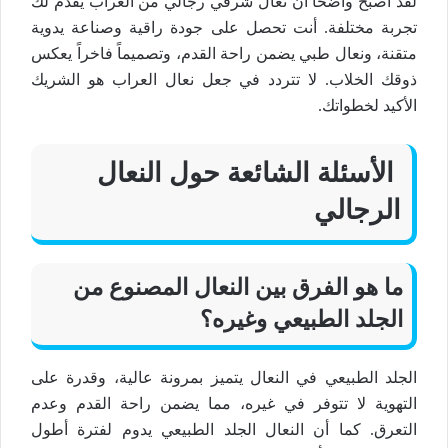
لقد أصبح واضحًا أن
نعال شرقي رجالي
من العراب يقدم لك
تجربة مختلفة. أنت تحصل على
جودة راقية
و
صناعة يدوية
متقنة، و
نعال طبي
يضمن
راحة القدم
، وتصميماً
فاخراً
يعكس
ذوقك
الخلاب
. لا تتردد في جعل
نعال
العراب هو الشريك
الأكيد لخطواتك.
الأسئلة الشائعة حول
النعال
الرجالي
ما هو الفرق بين النعال المصنوع من
الجلد الطبيعي وغيره؟
الجلد الطبيعي
في
النعال
يتميز بمرونة عالية، وقدرة على
التهوية لا تتوفر في غيره، مما يضمن
راحة القدم
وعدم
التعرق. كما أن
النعال الجلد الطبيعي
يدوم لفترة أطول