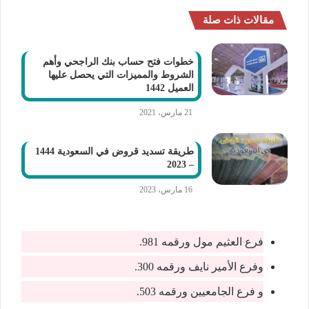
مقالات ذات صلة
خطوات فتح حساب بنك الراجحي وأهم
الشروط والمميزات التي يحصل عليها
العميل 1442
21 مارس، 2021
طريقة تسديد قروض في السعودية 1444
– 2023
16 مارس، 2023
فرع العثيم مول ورقمه 981.
وفرع الأمير نايف ورقمه 300.
و فرع الجامعيين ورقمه 503.