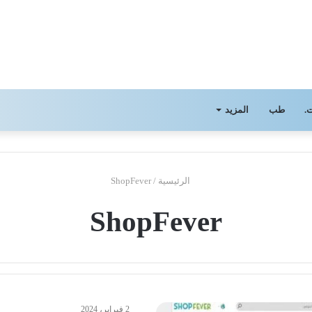
.
طب
المزيد
الرئيسية
/
ShopFever
ShopFever
2 فبراير، 2024