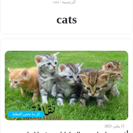
الرئيسية
/
cats
cats
كل ما يخص القطط
15 يناير، 2023