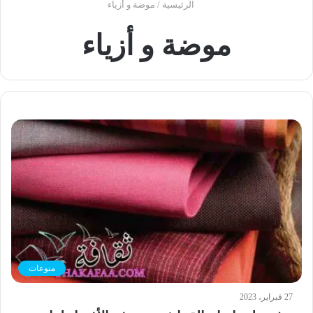
الرئيسية
/
موضة و أزياء
موضة و أزياء
منوعات
27 فبراير، 2023