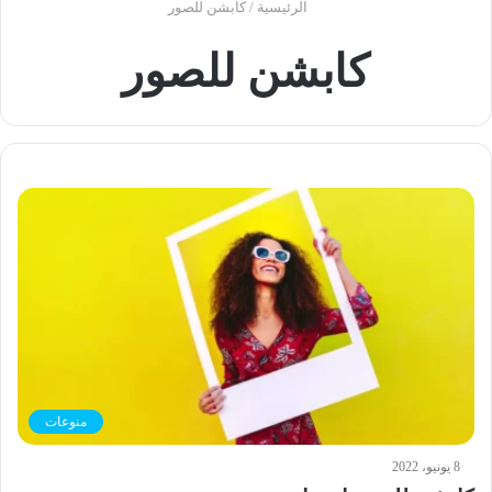
الرئيسية
/
كابشن للصور
كابشن للصور
منوعات
8 يونيو، 2022