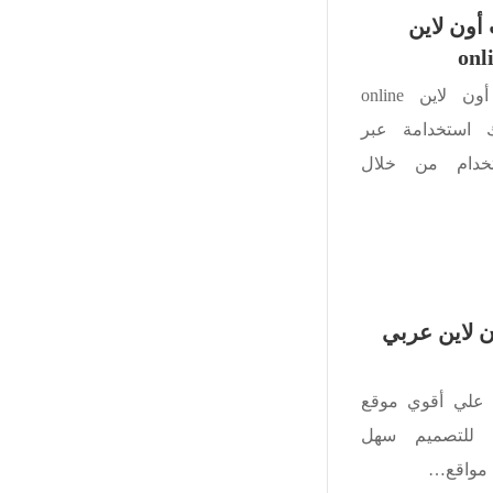
ب أون لاين
onl
افضل 7 مواقع فوتوشوب أون لاين online
photosho يمكنك استخدامة عبر
تخدام من خلال
 لاين عربي
علي أقوي موقع
 للتصميم سهل
 مواقع…