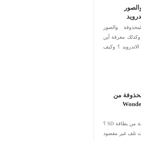
الصور
درويد
محذوفة والصور
 وكذلك معرفة أين
لاندرويد ؟ وكيف
محذوفة من
ج Wondershare
كيفية استرجاع الصور المحذوفة من بطاقة SD ؟
ث تلف غير مقصود