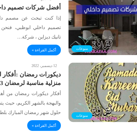
أفضل شركات تصميم داخ
إذا كنت تبحث عن مصمم د
تصميم داخلي ابوظبي، فنحن ن
تانيك ديزاين ، شركة…
منوعات
أكمل القراءة »
12 ديسمبر، 2022
ديكورات رمضان :أفكار 
منزلية مناسبة لرمضان 2023
أفكار ديكورات رمضان من أهم
والبهجة بالشهر الكريم، حيث يت
حلول شهر رمضان المبارك بل
منوعات
أكمل القراءة »