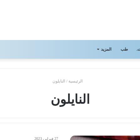
.
طب
المزيد
الرئيسية
/
النايلون
النايلون
27 فبراير، 2023