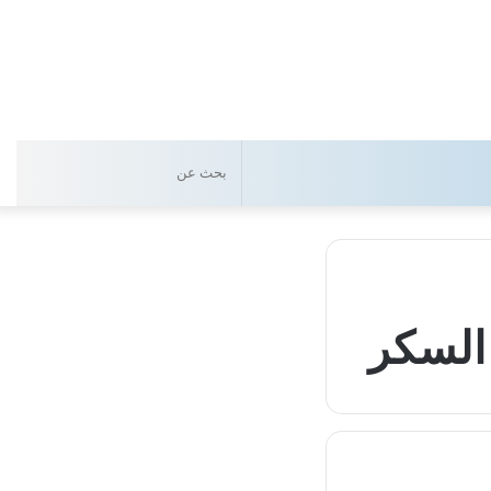
بحث
عن
 السكر