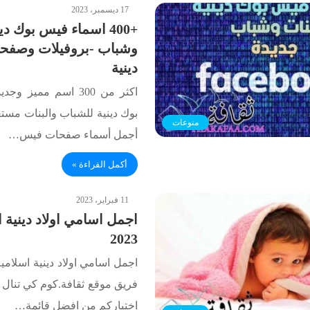
17 ديسمبر، 2023
وشباب -بروفيلات وصفح
دينية
اكثر من 300 اسم ممي
بوك دينية للشباب والبنات مس
منوعات
أجمل أسماء صفحات فيس…
أكمل القراءة »
11 فبراير، 2023
اجمل اسامي اولاد دينية 
2023
اجمل اسامي اولاد دينية اسلامية
فريق موقع ثقافة.كوم كي تنال ا
اختياركم من افضل قائمة…