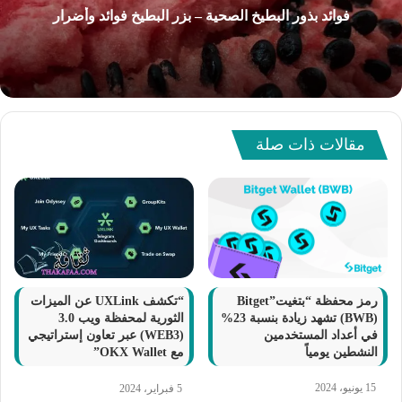
فوائد بذور البطيخ الصحية – بزر البطيخ فوائد وأضرار
مقالات ذات صلة
رمز محفظة “بتغيت”Bitget
“تكشف UXLink عن الميزات
(BWB) تشهد زيادة بنسبة 23%
الثورية لمحفظة ويب 3.0
في أعداد المستخدمين
(WEB3) عبر تعاون إستراتيجي
النشطين يومياً
مع OKX Wallet”
15 يونيو، 2024
5 فبراير، 2024