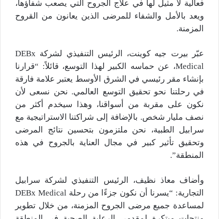
فعالية لا مثيل لها في علاج الجروح التي يصعب شفاؤها،
ويعد بالأمل والشفاء للمرضى الذين يعانون من القروح
المزمنة.
عبّر بيرت جيه كوينت، الرئيس التنفيذي لشركة DEBx
Medical، عن حماسه الكبير لهذا التوسع، قائلاً: “قرارنا
بإنشاء مقر رئيسي في الشرق الأوسط يعتبر علامة فارقة
في رحلتنا نحو تحقيق التوسع العالمي. نحن نسعى لأن
نكون على مقربة من أسواقنا، وهذا سيخدم أكثر من
نصف مليار شخص. بالإضافة إلى شراكتنا الاستراتيجية مع
سرابيل الطبية، نحن ملتزمون بتحسين نتائج المرضى
وتحقيق تأثير كبير في مجال العناية بالجروح في هذه
المنطقة”.
وأضاف معاذ نظيف، الرئيس التنفيذي لشركة سرابيل
التجارية: “يسرنا أن نكون جزءًا من رحلة DEBx Medical
لمساعدة جميع مرضى الجروح المزمنة، من خلال تطوير
منتجات مبتكرة لمقدمي الرعاية الصحية في المنطقة