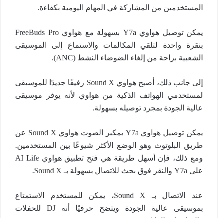
المستخدمين من المشاركة في المهام اليومية بكفاءة.
يمكن توصيل هواوي Y7a بسهولة مع هواوي FreeBuds Pro
بنقرة واحدة لتلقي المكالمات والاستماع إلى الموسيقى
الشعبية براحة من إلغاء الضوضاء النشط (ANC).
إلى جانب ذلك، أصبح هواوي Sound X رفيقًا جديدًا للموسيقى
لمستخدمي الهواتف الذكية من هواوي لأنه يوفر موسيقى
عالية الجودة بمجرد توصيله بسهولة.
يمكن توصيل هواوي Y7a بمكبر الصوت هواوي Sound X عن
طريق البلوتوث وهو الوضع الأكثر شيوعًا بين المستخدمين.
ومع ذلك، فإن أسهل طريقة هي فتح تطبيق هواوي AI Life
على Y7a والنقر فوق بحث للاتصال بسهولة بـ Sound X.
عند الاتصال بـ Sound X، يمكن للمستخدم الاستمتاع
بموسيقى عالية الجودة ويتضح حرفيًا أنه DJ للحفلات