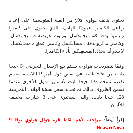
يحتوي هاتف هواوي y9a من الفئة المتوسطة على إعداد
رباعي الكاميرا عموديًا. الهاتف، الذي يحتوي على كاميرا
رئيسية بدقة 48 ميجابكسل، وزاوية عريضة 8 ميجابكسل،
وكاميرا ماكرو بدقة 2 ميجابكسل وكاميرا عمق 2 ميجابكسل،
لا يبدو أنه يخذل المستهلكين بأداء الكاميرا.
وفقًا لتصريحات هواوي، سيتم بيع الإصدار التخزيني 64 جيجا
بايت من Y7a فقط في بعض دول أمريكا اللاتينية. سيتم
تقديم نسخة 128 جيجا بايت لأسواق الدول الأخرى عندما
تسمح الظروف بذلك. تم تحديد سعر نسخة الهاتف التخزينية
128 جيجا بايت، والتي ستحتوي على 3 خيارات مختلفة
للألوان.
إقرأ أيضاً
:
مراجعة لأهم نقاط قوة جوال هواوي نوفا 9
Huawei Nova