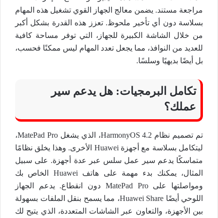
مراجعة مستند. يضمن معالج الجهاز القوي تشغيل هذه المهام
بسلاسة دون أي تأخير ملحوظ. تعزز هذه القدرة بشكل أكبر
من خلال الشاشة الكبيرة للجهاز، التي توفر مساحة كافية
للعديد من النوافذ، مما يجعل تعدد المهام ليس ممكنًا فحسب،
بل أيضًا بديهيًا وسلسًا.
تكامل البرمجيات: هل يدعم سير
عملك؟
تم تصميم نظام HarmonyOS 4.2، الذي يشغل MatePad Pro،
ليتكامل بسلاسة مع أجهزة Huawei الأخرى. وهذا يخلق نظامًا
متماسكًا يدعم سير عمل سلس عبر عدة أجهزة. على سبيل
المثال، يمكنك بدء مهمة على هاتف Huawei الخاص بك
ومواصلتها على MatePad Pro دون انقطاع. يدعم الجهاز
اللوحي أيضًا Huawei Share، مما يسمح بنقل الملفات بسهولة
بين الأجهزة، والتعاون عبر الشاشات المتعددة، الذي يتيح لك