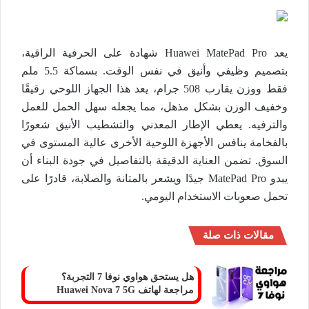
يعد Huawei MatePad Pro شهادة على الحرفية الراقية،
بتصميم وظيفي وأنيق في نفس الوقت. بسماكة 5.5 ملم
فقط ووزن يقارب 508 جرام، يعد هذا الجهاز اللوحي رقيقًا
وخفيف الوزن بشكل مذهل، مما يجعله سهل الحمل للعمل
والترفيه. يعطي الإطار المعدني والتشطيب الأنيق شعورًا
بالفخامة ينافس الأجهزة اللوحية الأخرى عالية المستوى في
السوق. تضمن العناية الدقيقة بالتفاصيل في جودة البناء أن
يبدو MatePad Pro جيدًا ويشعر بالمتانة والصلابة، قادرًا على
تحمل صعوبات الاستخدام اليومي.
مقالات ذات صلة
هل يستحق هواوي نوفا 7 التجربة؟
مراجعة لهاتف Huawei Nova 7 5G