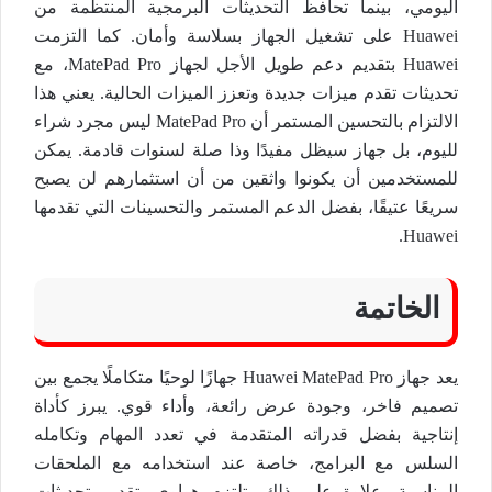
اليومي، بينما تحافظ التحديثات البرمجية المنتظمة من
Huawei على تشغيل الجهاز بسلاسة وأمان. كما التزمت
Huawei بتقديم دعم طويل الأجل لجهاز MatePad Pro، مع
تحديثات تقدم ميزات جديدة وتعزز الميزات الحالية. يعني هذا
الالتزام بالتحسين المستمر أن MatePad Pro ليس مجرد شراء
لليوم، بل جهاز سيظل مفيدًا وذا صلة لسنوات قادمة. يمكن
للمستخدمين أن يكونوا واثقين من أن استثمارهم لن يصبح
سريعًا عتيقًا، بفضل الدعم المستمر والتحسينات التي تقدمها
Huawei.
الخاتمة
يعد جهاز Huawei MatePad Pro جهازًا لوحيًا متكاملًا يجمع بين
تصميم فاخر، وجودة عرض رائعة، وأداء قوي. يبرز كأداة
إنتاجية بفضل قدراته المتقدمة في تعدد المهام وتكامله
السلس مع البرامج، خاصة عند استخدامه مع الملحقات
المناسبة. علاوة على ذلك، تلتزم هواوي بتقديم تحديثات