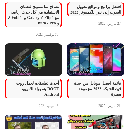
افضل برامج ومواقع تحويل
نصائح سامسونج لضمان
الصوت إلى نص للكمبيوتر 2022
الاستفادة من كل حدث رياضي
مع Galaxy Z Flip4 و Z Fold4
و Buds2 Pro
27 مارس، 2022
30 نوفمبر، 2022
قائمة افضل موبايل من حيث
أحدث تطبيقات لعمل روت
قوة الشبكة 2022 مجموعة
ROOT بسهولة للانرويد
مميزة
Android
21 مارس، 2025
13 يونيو، 2021