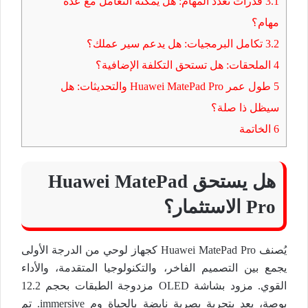
3.1
قدرات تعدد المهام: هل يمكنه التعامل مع عدة
مهام؟
3.2
تكامل البرمجيات: هل يدعم سير عملك؟
4
الملحقات: هل تستحق التكلفة الإضافية؟
5
طول عمر Huawei MatePad Pro والتحديثات: هل
سيظل ذا صلة؟
6
الخاتمة
هل يستحق Huawei MatePad
Pro الاستثمار؟
يُصنف Huawei MatePad Pro كجهاز لوحي من الدرجة الأولى
يجمع بين التصميم الفاخر، والتكنولوجيا المتقدمة، والأداء
القوي. مزود بشاشة OLED مزدوجة الطبقات بحجم 12.2
بوصة، يعد بتجربة بصرية نابضة بالحياة وم immersive. تم