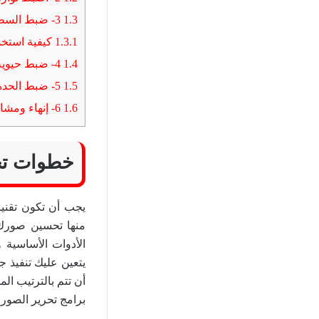
1.3
3- ضبط السطوع والتباين
1.3.1
كيفية استخدام ا
1.4
4- ضبط حيوية اللون والتشبع Color Vibrancy and Saturation
1.5
5- ضبط الحدة Sharpness
1.6
6- إنهاء ومشاركة الصور الخاصة بك
خطوات تح
يجب أن تكون تقنيا
منها تحسين صورك ل
الأدوات الأساسية و
يتعين عليك تنفيذ 
أن تتم بالترتيب الم
برامج تحرير الصور ا