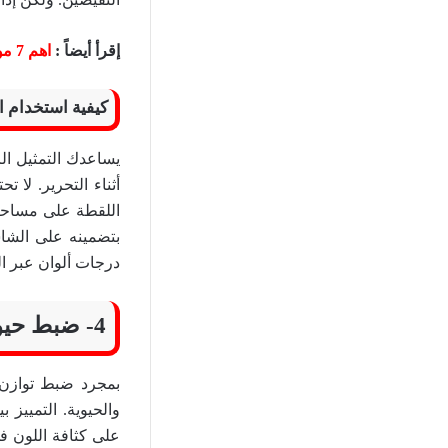
إقرأ أيضاً :
اهم 7 مواقع يحتاجها كل مصمم
كيفية استخدام ا
يساعدك التمثيل ال
أثناء التحرير. لا 
اللقطة على مساحة 
بتضمينه على الشا
درجات ألوان عبر ال
4- ضبط حيوية اللون والتشبع Color Vibrancy and Saturation
بمجرد ضبط توازن 
والحيوية. التمييز 
على كثافة اللون في 