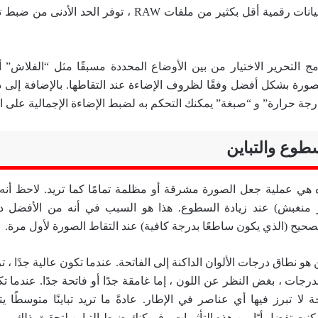
، نظرًا لأنها تلتقط بيانات رقمية أقل بكثير من ملفات RAW ، توفر
ج التحرير الاختيار من بين الأوضاع المحددة مسبقًا مثل “الفلاش” أو
لصورة بشكل أفضل وفقًا لظروف الإضاءة عند التقاطها. بالإضافة إلى ذ
رجة حرارة” و “صبغة” يمكنك التحكم به لضبط الإضاءة الإجمالية على ا
ي عملية جعل الصورة مشرقة أو مظلمة تمامًا كما تريد. لاحظ أنه يم
منغبش) عند زيادة السطوع. هذا هو السبب في أنه من الأفضل دا
حيح (الذي يكون ساطعًا بدرجة كافية) عند التقاط الصورة لأول مرة.
ن هو نطاق درجات الألوان الداكنة إلى الفاتحة. عندما تكون عالية جدًا 
جات ، بغض النظر عن اللون ، إما غامقة جدًا أو فاتحة جدًا. عندما ت
 تبرز فيها أي عناصر في الإطار. عادةً ما تريد تباينًا متوسطًا يت
 كنت تفضل أيًا من هذه التأثيرات ، فيمكنك ضبط التباين لتحقيق ذلك.