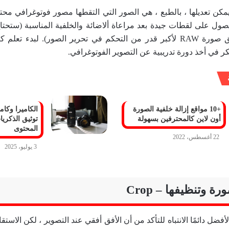
مكن تعديلها ، بالطبع ، هي الصور التي التقطها مصور فوتوغرافي محت
ول على لقطات جيدة بعد مراعاة ألاضائة والخلفية المناسبة (ستحتاج 
في التصوير بتنسيق صورة RAW لأكبر قدر من التحكم في تحرير الصور). لبدء
 في أخذ دورة تدريبية عن التصوير الفوتوغرافي.
+10 مواقع إزالة خلفية الصورة
الكاميرا وكامي
أون لاين كالمحترفين بسهولة
توثيق الذكري
المحتوى
22 أغسطس، 2022
3 يوليو، 2025
لأفضل دائمًا الانتباه للتأكد من أن الأفق أفقي عند التصوير ، لكن الاست