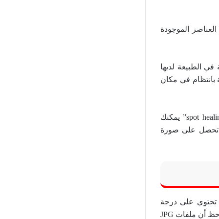
العناصر الموجودة
 في الطبيعة لديها
 بانتظام في مكان
تحتوي معظم برامج التحرير على أداة إزالة البقع. يتنوع الاسم: “clone stamping” و “spot healing” يمكنك
ى تحصل على صورة
 تحتوي على درجة
لونية عامة تجدها غير مرضية أو غير طبيعية ، يمكنك ضبط توازن اللون الأبيض لإصلاحها. لاحظ أن ملفات JPG