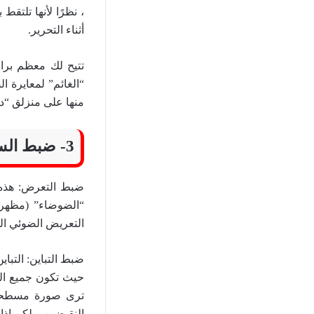
أثناء التحرير.
تتيح لك معظم برام
“الغائم” لمعايرة ا
منها على منزلق “د
3- ضبط السطوع والتباين
ضبط التعرض: هذه ه
“الضوضاء” (مظهر 
التعريض الضوئي الص
ضبط التباين: التباي
حيث تكون جميع الدر
ترى صورة مسطحة لا
النقيضين. ولكن إذا