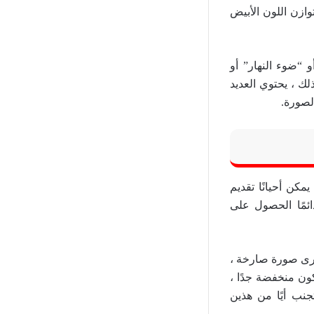
 الحد الأدنى من ضبط توازن اللون الأبيض
 “ضوء النهار” أو
لك ، يحتوي العديد
لصورة.
كن أحيانًا تقديم
ئمًا الحصول على
، ترى صورة صارخة ،
كون منخفضة جدًا ،
جنب أيًا من هذين