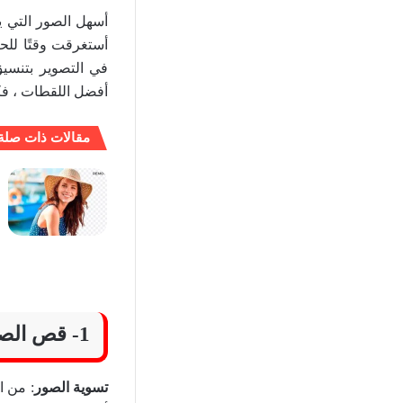
أسهل الصور التي ي
أستغرقت وقتًا للحص
أفضل اللقطات ، فكر
مقالات ذات صلة
1- قص الصورة وتنظيفها – Crop
تسوية الصور
: من ا