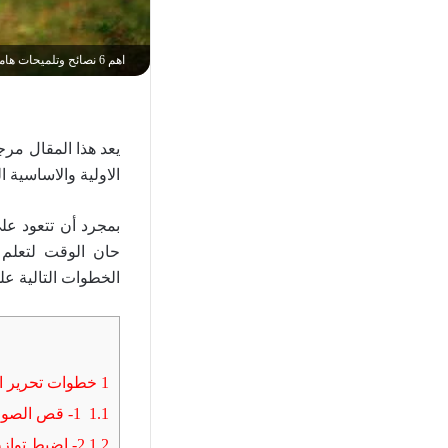
اهم 6 نصائح وتلميحات هامة فى تحرير الصور 2022
يعد هذا المقال مر
الاولية والاساسية 
بمجرد أن تتعود عل
حان الوقت لتعلم 
الخطوات التالية عل
1
خطوات تحرير ا
1.1
1- قص الصورة وتنظيفها – Crop
1.2
2- اضبط توازن اللون الأبيض White Balance