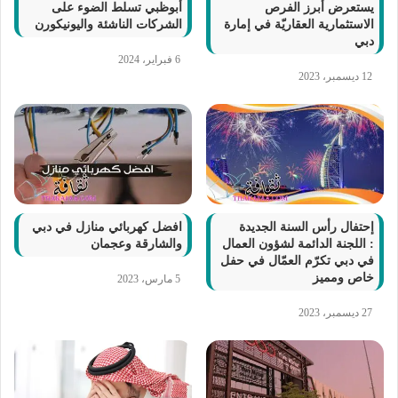
يستعرض أبرز الفرص
أبوظبي تسلط الضوء على
الاستثمارية العقاريّة في إمارة
الشركات الناشئة واليونيكورن
دبي
6 فبراير، 2024
12 ديسمبر، 2023
إحتفال رأس السنة الجديدة
افضل كهربائي منازل في دبي
: اللجنة الدائمة لشؤون العمال
والشارقة وعجمان
في دبي تكرّم العمّال في حفل
خاص ومميز
5 مارس، 2023
27 ديسمبر، 2023