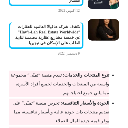
المسار
12 أكتوبر، 2022
ﺗﻛﺷف ﺷرﻛﺔ ھﺎﻓﯾﺎﻻ اﻟﻌﺎﻟﻣﯾﺔ ﻟﻠﻌﻘﺎرات
”Hav’i-Lah Real Estate Worldwide”
ﻋن ﺧﻣﺳﺔ ﻣﺷﺎرﯾﻊ ﻋﻘﺎرﯾﺔ ﻣﺻﻣﻣﺔ ﻟﺗﻠﺑﯾﺔ
اﻟطﻠب ﻋﻠﻰ اﻹﺳﻛﺎن ﻓﻲ ﻧﯾﺟﯾرﯾﺎ
9 ديسمبر، 2022
تنوع المنتجات والخدمات:
تقدم منصة “تمنّى” مجموعة
واسعة من المنتجات والخدمات لجميع أفراد الأسرة،
مما يلبي جميع احتياجاتهم.
الجودة والأسعار التنافسية:
تحرص منصة “تمنّى” على
تقديم منتجات ذات جودة عالية وبأسعار تنافسية، مما
يوفر قيمة جيدة للمال للعملاء.