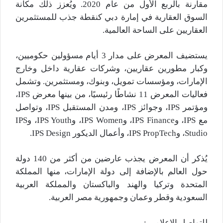
مقارنة بالربع الأول من عام 2020. ويُعزز ذلك مكانة
السوق العقارية في إمارة دبي كنقطة جذب للمستثمرين
العقاريين على الساحة العالمية.
يستضيف المعرض على مدار 3 أيام مسؤولين حكوميين،
وكبار مطورين عقاريين، وشركات عقارية داخل وخارج
الإمارات، ومؤسسات تمويل، وبنوك، ومستثمرين. وتشمل
فعاليات المعرض 11 نشاطًا رئيسيًا، من بينها معرض IPS،
ومؤتمر IPS، وجوائز IPS، ومدن المستقبل IPS، وتواصل
مع IPS، وIPS Finance، وIPS Women، وIPS Youth، وIPS
Studio، وIPS PropTech، وأعمال الديكور IPS Design.
يُذكر أن المعرض يجذب عارضين من أكثر من 140 دولة
حول العالم بالإضافة إلى دولة الإمارات، منها المملكة
المتحدة وتركيا والهند والباكستان والمملكة العربية
السعودية وقطر وعمان وجمهورية مصر العربية.
للتواصل الاعلامي :