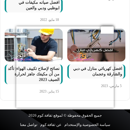
افضل صيانه مكيفات في
ابوظبي ودبي والعين
18 مايو، 2022
افضل كهربائي منازل في دبي
نصائح لإصلاح تكييف الهواء| تأكد
والشارقة وعجمان
من أن مكيفك جاهز لحرارة
الصيف 2023
5 مارس، 2023
15 يناير، 2023
جميع الحقوق محفوظة © لموقع
ثقافة.كوم
2026
سياسة الخصوصية والإستخدام
عن ثقافة.كوم
تواصل معنا