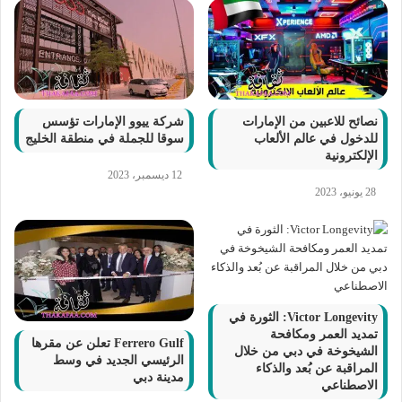
نصائح للاعبين من الإمارات
شركة ييوو الإمارات تؤسس
للدخول في عالم الألعاب
سوقا للجملة في منطقة الخليج
الإلكترونية
12 ديسمبر، 2023
28 يونيو، 2023
Victor Longevity: الثورة في
تمديد العمر ومكافحة
Ferrero Gulf تعلن عن مقرها
الشيخوخة في دبي من خلال
الرئيسي الجديد في وسط
المراقبة عن بُعد والذكاء
مدينة دبي
الاصطناعي