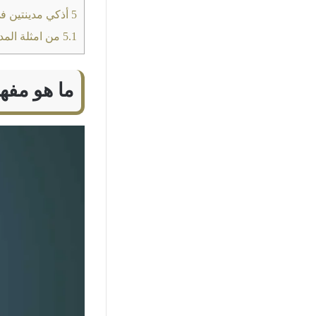
5
أذكي مدينتين ف
5.1
من امثلة المد
ما هو مفهو