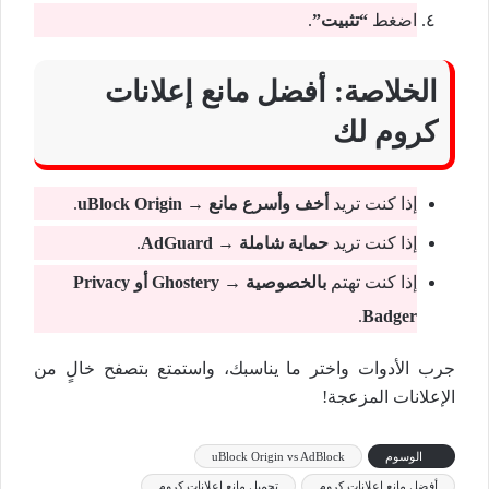
اضغط
“تثبيت”
.
الخلاصة: أفضل مانع إعلانات
كروم لك
إذا كنت تريد
أخف وأسرع مانع
→
uBlock Origin
.
إذا كنت تريد
حماية شاملة
→
AdGuard
.
إذا كنت تهتم
بالخصوصية
→
Ghostery أو Privacy
.
Badger
جرب الأدوات واختر ما يناسبك، واستمتع بتصفح خالٍ من
الإعلانات المزعجة!
الوسوم
uBlock Origin vs AdBlock
أفضل مانع إعلانات كروم
تحميل مانع إعلانات كروم