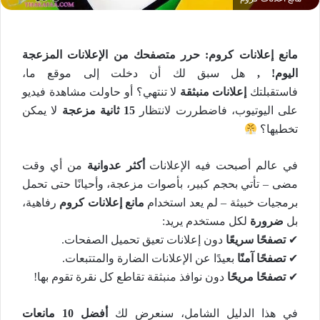
مانع إعلانات كروم: حرر متصفحك من الإعلانات المزعجة
اليوم! ,
هل سبق لك أن دخلت إلى موقع ما،
فاستقبلتك
إعلانات منبثقة
لا تنتهي؟ أو حاولت مشاهدة فيديو
على اليوتيوب، فاضطررت لانتظار
15 ثانية مزعجة
لا يمكن
تخطيها؟
في عالم أصبحت فيه الإعلانات
أكثر عدوانية
من أي وقت
مضى – تأتي بحجم كبير، بأصوات مزعجة، وأحيانًا حتى تحمل
برمجيات خبيثة – لم يعد استخدام
مانع إعلانات كروم
رفاهية،
بل
ضرورة
لكل مستخدم يريد:
✔
تصفحًا سريعًا
دون إعلانات تعيق تحميل الصفحات.
✔
تصفحًا آمنًا
بعيدًا عن الإعلانات الضارة والمتتبعات.
✔
تصفحًا مريحًا
دون نوافذ منبثقة تقاطع كل نقرة تقوم بها!
في هذا الدليل الشامل، سنعرض لك
أفضل 10 مانعات