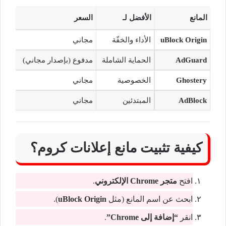
المانع
الأفضل لـ
السعر
uBlock Origin
الأداء والخفّة
مجاني
AdGuard
الحماية الشاملة
مدفوع (بإصدار مجاني)
Ghostery
الخصوصية
مجاني
AdBlock
المبتدئين
مجاني
كيفية تثبيت مانع إعلانات كروم؟
افتح
متجر Chrome الإلكتروني
.
ابحث عن اسم المانع (مثل
uBlock Origin
).
انقر
“إضافة إلى Chrome”
.