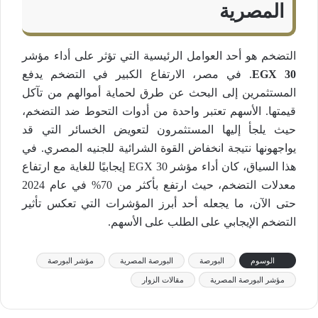
المصرية
التضخم هو أحد العوامل الرئيسية التي تؤثر على أداء مؤشر
EGX 30
. في مصر، الارتفاع الكبير في التضخم يدفع
المستثمرين إلى البحث عن طرق لحماية أموالهم من تآكل
قيمتها. الأسهم تعتبر واحدة من أدوات التحوط ضد التضخم،
حيث يلجأ إليها المستثمرون لتعويض الخسائر التي قد
يواجهونها نتيجة انخفاض القوة الشرائية للجنيه المصري. في
هذا السياق، كان أداء مؤشر EGX 30 إيجابيًا للغاية مع ارتفاع
معدلات التضخم، حيث ارتفع بأكثر من 70% في عام 2024
حتى الآن، ما يجعله أحد أبرز المؤشرات التي تعكس تأثير
التضخم الإيجابي على الطلب على الأسهم​.
الوسوم
البورصة
البورصة المصرية
مؤشر البورصة
مؤشر البورصة المصرية
مقالات الزوار