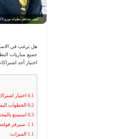
كيف تشاهد بطولة يورو 2024 من منزلك بدون تقطيع
جميع مباريات البط
اختيار أحد اشتراكات IPTV المتوفرة والاشتراك بس
0.1
اختيار اشتراك IPTV المنا
0.2
الخطوات البس
0.3
استمتع بالمحتو
1
1. سيرفر فولتشر (Volcher)
1.1
الميزات: