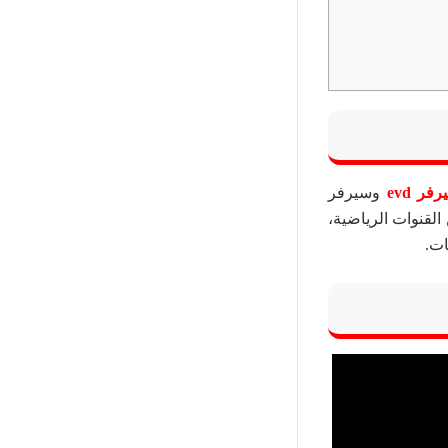
فر evd
وسيرفر
لقنوات الرياضية،
ات.