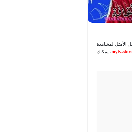
لة يورو 2024 من منزلك بدون تقطيع؟ إذاً، فإن IPTV هو الحل الأمثل لمشاهدة
، يمكنك