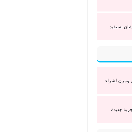
شان تستفيد
هل ومرن لشراء
ربة جديدة