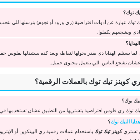
تيك توك؟
يك توك عبارة عن أدوات افتراضية (زي ورود أو نجوم) بنرسلها للي بنحب
ادي ويشجعهم يكملوا.
لهدايا؟
لما يستلم الهدايا دي يقدر يحولها لنقاط، وبعد كده يستبدلها بفلوس حقيق
شان نشجع الناس اللي بتعمل محتوى جميل.
تيك توك؟
تيك توك زي فلوس افتراضية بتشتريها من التطبيق عشان تستخدمها في إ
دايا التيك توك
؟
 تشتري
كوينز تيك توك
باستخدام عملات رقمية زي البيتكوين أو الإيثريو