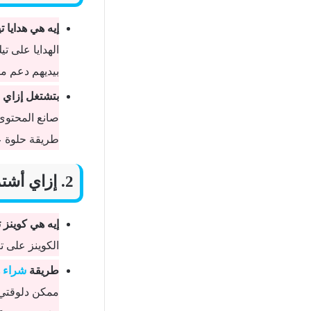
إيه هي هدايا 
الهدايا على ت
بيديهم دعم م
بتشتغل إزاي ا
صانع المحتوى 
طريقة حلوة ع
2. إزاي أشتري كوينز تيك توك بالعملات الرقمية؟
إيه هي كوينز 
الكوينز على 
طريقة
شراء ه
ممكن دلوقتي