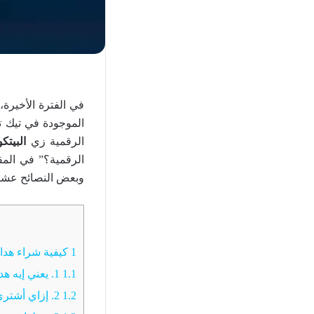
في الفترة الأخيرة
الموجودة في تيك تو
الرقمية زي
البيتكو
الرقمية؟” في الم
وبعض النصائح عشا
1
كيفية شراء هداي
1.1
1. يعني إيه هدايا تيك توك؟
1.2
2. إزاي أشتري كوينز تيك توك بالعملات الرقمية؟