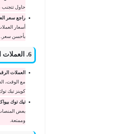
حاول تتجنب 
راجع سعر الع
أسعار العملا
بأحسن سعر.
6. العملات الرقمية: مستقبل شراء هدايا تيك توك؟
العملات الرقم
مع الوقت، الع
كوينز تيك توك 
تيك توك بيواك
بعض المنصات 
وممتعة.