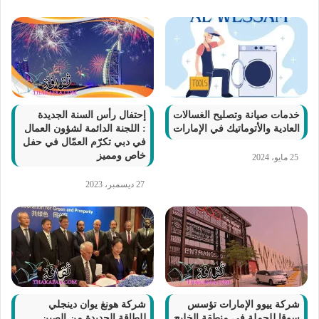
خدمات صيانة وتصليح الغسالات
إحتفال رأس السنة الجديدة
العادية والأتوماتيك في الإمارات
: اللجنة الدائمة لشؤون العمال
في دبي تكرّم العمّال في حفل
خاص ومميز
25 مايو، 2024
27 ديسمبر، 2023
شركة ييوو الإمارات تؤسس
شركة هونغ يوان دينجلي
سوقا للجملة في منطقة الخليج
للطاقة الجديدة من الصين