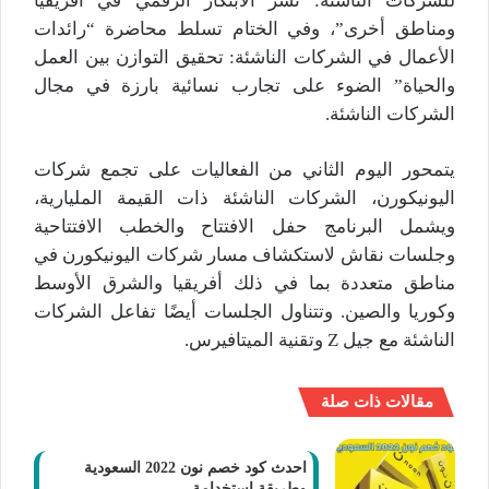
للشركات الناشئة: نشر الابتكار الرقمي في أفريقيا
ومناطق أخرى”، وفي الختام تسلط محاضرة “رائدات
الأعمال في الشركات الناشئة: تحقيق التوازن بين العمل
والحياة” الضوء على تجارب نسائية بارزة في مجال
الشركات الناشئة.
يتمحور اليوم الثاني من الفعاليات على تجمع شركات
اليونيكورن، الشركات الناشئة ذات القيمة المليارية،
ويشمل البرنامج حفل الافتتاح والخطب الافتتاحية
وجلسات نقاش لاستكشاف مسار شركات اليونيكورن في
مناطق متعددة بما في ذلك أفريقيا والشرق الأوسط
وكوريا والصين. وتتناول الجلسات أيضًا تفاعل الشركات
الناشئة مع جيل Z وتقنية الميتافيرس.
مقالات ذات صلة
احدث كود خصم نون 2022 السعودية
وطريقة استخدامة