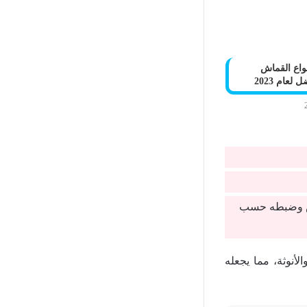
واع القماش
لعام 2023
قاس وضبطه حسب
لأنوثة، مما يجعله