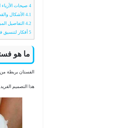
4
صيحات الأزياء ا
4.1
الأشكال والقص
4.2
التفاصيل المب
5
أفكار لتنسيق ف
ما هو فست
الفستان بربطة من 
هذا التصميم الفري