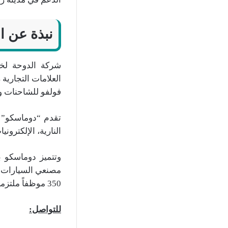
نبذة عن ا
شركة الدوحة لخد
العلامات التجارية
فولفو للشاحنات وا
تقدم “دوماسكو” م
النارية، الإلكترون
وتتميز دوماسكو ب
350 موظفاً ملتزمين بتقديم رضا العملاء بأعلى مستوى.
للتواصل: