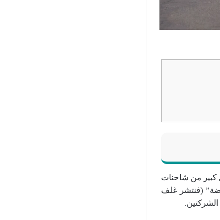
 كبير من شاحنات
لناصر القابضة” (فنتشر غلف