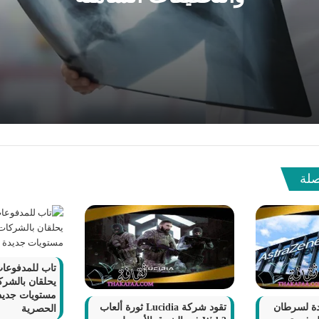
 الرئة: أهمية الأشعة السينية والتحقيقات الشاملة
ة الساحل الشمالي Summer North Coast 2024
صلة
م مصر فايف باخبار التكنولوجيا وخاصة شروحات واتساب
تاب للمدفوعات
يحلقان بالشرك
مستويات جديدة
دة لسرطان
تقود شركة Lucidia ثورة ألعاب
الحصرية