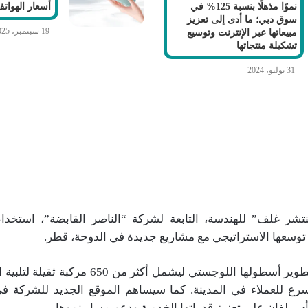
نموًا مذهلًا بنسبة 125% في
أسعار الهواتف
سوق دبي؛ ما أدى إلى تعزيز
19 سبتمبر، 2025
مبيعاتها عبر الإنترنت وتوسيع
تشكيلة منتجاتها
31 يوليو، 2024
تشر غلف” للهندسة، التابعة لشركة “الناصر القابضة”، استخدا
توسعها الاستراتيجي مع مشاريع جديدة في الدوحة، قطر.
ويتضمن التوسع تطوير أسطولها اللوجستي ليشمل أكثر 
رع للعملاء في المدينة. كما سيساهم الموقع الجديد للشركة 
س لفان على تعزيز قدراتها الخدمية ودعم مسار نموها.