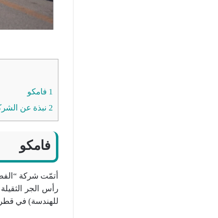
1
فامكو
2
نبذة عن الشرك
فامكو
أتمّت شركة “الفط
للهندسة) في قطر. تم توقيع العقد في 22 ماي