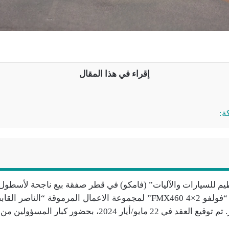
إقراء في هذا المقال
ة:
يم للسيارات والآليات” (فامكو) في قطر صفقة بيع ناجحة لأسطول
رأس الجر الثقيلة “فولفو FMX460 4×2” لمجموعة الاعمال المرموقة “ا
و/أيار 2024، بحضور كبار المسؤولين من الشركتين.