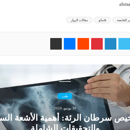
ahm
ر القابضة
فامكو
مقالات الزوار
وك
تويتر
لينكدإن
بينتيريست
‏Reddit
ماسنجر
مشاركة عبر البريد
أقرأ التالي
طب
30 يونيو، 2024
ص سرطان الرئة: أهمية الأشعة السي
والتحقيقات الشاملة