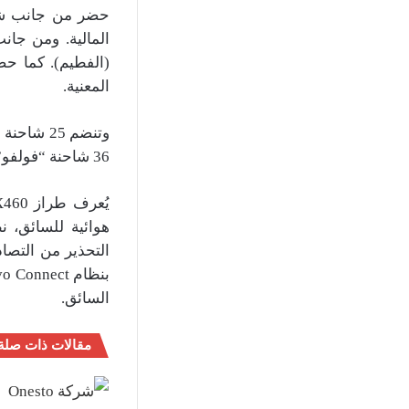
حضر من جانب شرك
المالية. ومن جان
(الفطيم). كما حض
المعنية.
36 شاحنة “فولفو”، مما يعزز بشكل كبير من قدراتها اللوجستية.
هوائية للسائق، 
التحذير من التصاد
السائق.
مقالات ذات صلة