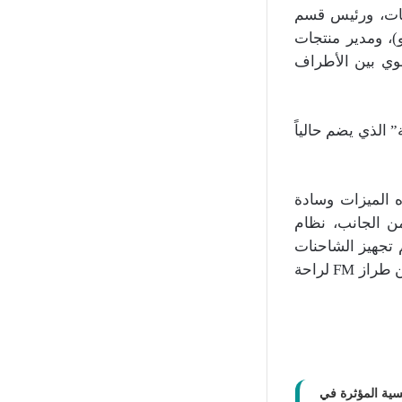
يات، ورئيس قسم
)، ومدير منتجات
قوي بين الأطراف
القابضة” الذي يضم حالياً
ل هذه الميزات وسادة
ن الجانب، نظام
م تجهيز الشاحنات
بنظام Volvo Connect لتحسين كفاءة الوقود والإنتاجية والأثر البيئي، مع كابينة نوم من طراز FM لراحة
سية المؤثرة في