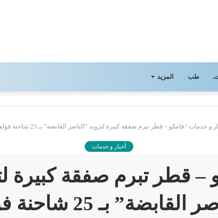
.
طب
المزيد
ار و خدمات
/
فامكو – قطر تبرم صفقة كبيرة لتزويد “الناصر القابضة” بـ 25 شاحنة فولفو FMX460 4×2
أخبار و خدمات
 – قطر تبرم صفقة كبيرة لت
“الناصر القابضة” بـ 25 