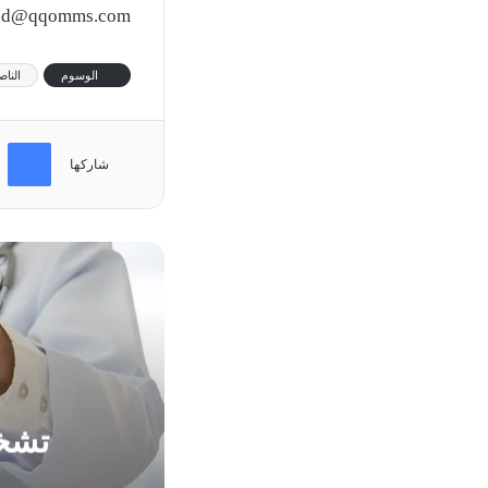
ad@qqomms.com
الوسوم
الناص
فيسب
شاركها
تشخي