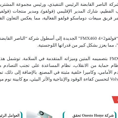
ة الناصر القابضة الرئيس التنفيذي، ورئيس مجموعة المشتر
ب الفطيم، شارك المدير الإقليمي (فولفو)، ومدير منتجات (فولفو
ر فريق مبيعات دوماسكو فولفو الفعالية، مما يعكس التعاون ال
وتنضم 25 شاحنة “فولفوFMX460 4×2” الجديدة إلى أسطول شركة “الناصر 
يُعرف طراز FMX460 بتصميمه المتين وميزاته المتقدمة في السلامة. توشم
نظام حماية من الانقلاب، نظام المساعدة على تجنب التصادم م
م الأمامي، وكاميرا خلفية مثبتة في المصنع. بالإضافة إلى ذلك، ت
شركة Onesto Home تحقق
العوامل الرئي