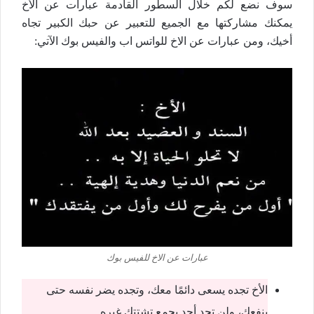
سوف نضع لكم خلال السطور القادمة عبارات عن الأخ
يمكنك مشاركتها مع الجميع للتعبير عن حبك الكبير تجاه
أخيك، ومن عبارات عن الاخ للواتس اب والفيس بوك الآتي:
عبارات عن الاخ للفيس بوك
الأخ تجده يسعى دائمًا معك، وتجده يضر نفسه حتى
ينفعك، ولن تجد أحد يجمع تشتتك غيره.