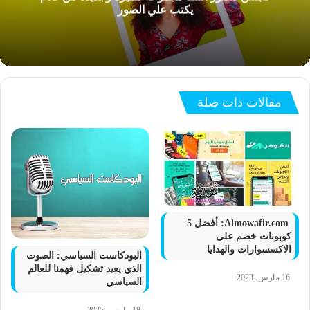
يكتب علي الصور
مقالات ذات صلة
Almowafir.com: أفضل 5
كوبونات خصم على
الاكسسوارات والهدايا
البودكاست السياسي: الصوت
الذي يعيد تشكيل فهمنا للعالم
16 مارس، 2023
السياسي
18 مارس، 2025