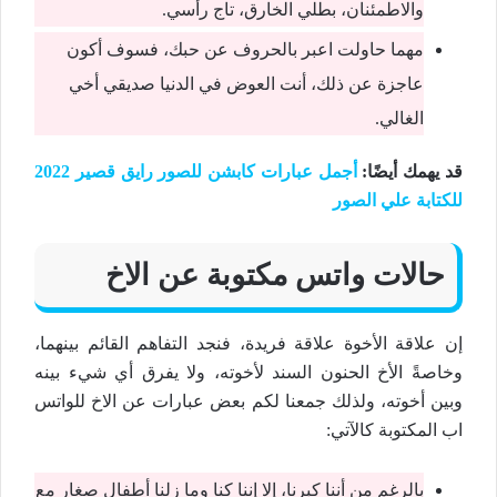
والاطمئنان، بطلي الخارق، تاج رأسي.
مهما حاولت اعبر بالحروف عن حبك، فسوف أكون
عاجزة عن ذلك، أنت العوض في الدنيا صديقي أخي
الغالي.
قد يهمك أيضًا:
أجمل عبارات كابشن للصور رايق قصير 2022
للكتابة علي الصور
حالات واتس مكتوبة عن الاخ
إن علاقة الأخوة علاقة فريدة، فنجد التفاهم القائم بينهما،
وخاصةً الأخ الحنون السند لأخوته، ولا يفرق أي شيء بينه
وبين أخوته، ولذلك جمعنا لكم بعض عبارات عن الاخ للواتس
اب المكتوبة كالآتي:
بالرغم من أننا كبرنا، إلا إننا كنا وما زلنا أطفال صغار مع