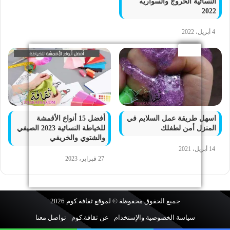
النسائية الخروج والسواريه
2022
4 أبريل، 2022
اسهل طريقة عمل السلايم في
أفضل 15 أنواع الأقمشة
المنزل أمن لطفلك
للخياطة النسائية 2023 الصيفي
والشتوي والخريفي
14 أبريل، 2021
27 فبراير، 2023
جميع الحقوق محفوظة © لموقع
ثقافة.كوم
2026
سياسة الخصوصية والإستخدام
عن ثقافة.كوم
تواصل معنا