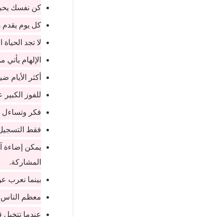
كن نفسك يحبك
كل يوم يقدم ه
لا تجد الحياة 
الإلهام يأتي م
أكثر الأيام ضي
للفوز الكبير 
فكر وتساءل أ
فقط التسجيل ي
يمكن إضاءة آ
المشاركة.
بينما نعرب عن
معظم الناس لط
عندما تتخيل ق