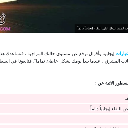
لمساعدتك على البقاء إيجابياً دائماً
بارات
إيجابية وأقوال ترفع عن مستوى حالتك المزاجية ، فتساعدك هذه ا
نب المشرق ، عندما يبدأ يومك بشكل خاطئ تماما ً, فتابعونا في السط
طور الاتية عن :
.
لبقاء إيجابياً دائماً.