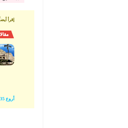
إقرأ أيضاً
مقالا
أروع 35 كابشن انجلش قصير للصور بالمعاني وعبارات جميلة بالانجليزية