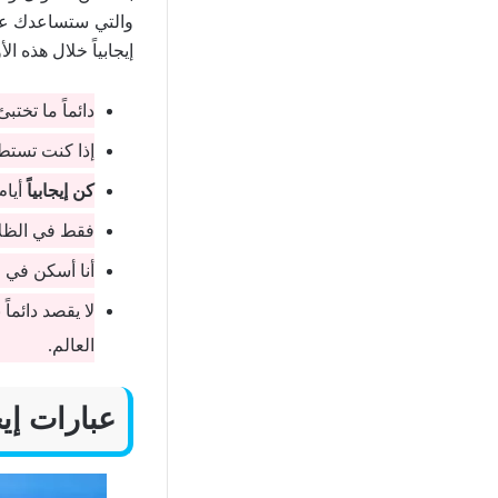
والتي ستساعدك على
إيجابياً خلال هذه ا
دائماً ما تختب
إذا كنت تستطي
كن
إيجابياً
أيام
فقط في الظلا
أنا أسكن في ا
لا يقصد دائما
العالم.
عبارات إي