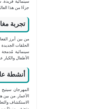
سينمائية فريدة. 
جزءًا من هذا العال
تجربة مغا
من بين أبرز الفع
الحلقات الجديدة 
سينمائية مُدمجة ب
الأطفال والكبار 
أنشطة عائل
المهرجان سيتيح 
الأعمار. من بين ه
الاستكشاف والتعلم
وتضفي مزيدًا من ال