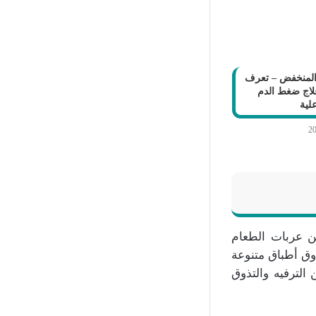
المنخفض – تعرف
لاج ضغط الدم
لية
ن عربات الطعام
وق أطباق متنوعة
 الترفيه والتذوق