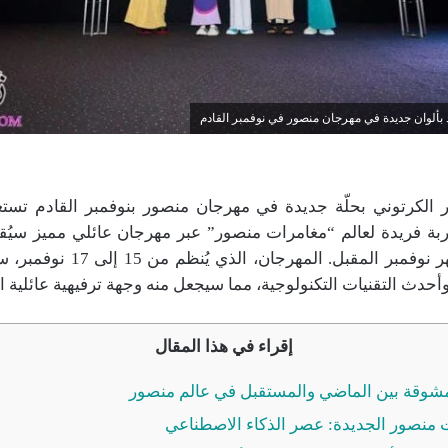
 بألوان جديدة في مهرجان منصور في نوفمبر القادم
 الكرتوني بحلّة جديدة في مهرجان منصور بنوفمبر القادم تست
جربة فريدة لعالم “مغامرات منصور” عبر مهرجان عائلي مميز سيُقا
الرياضية خلال شهر نوفمبر المقبل. ال
 وأحدث التقنيات التكنولوجية، مما سيجعل منه وجهة ترفيهية عائلية اس
إقراء في هذا المقال
مشوقة بين الماضي والمستقبل في عالم منصور
 منصور الجديدة: عصر الذكاء الاصطناعي