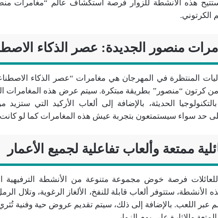
ستتيح هذه الأنشطة للزوار فرصة استكشاف عالم “مغامرات منصو
م الكرتوني.
مرات منصور الجديدة: عصر الذكاء الاصط
اليات المنتظرة في المهرجان هي مغامرات “عصر الذكاء الاصطنا
من كرتون “منصور” بطريقة مبتكرة. سيتم عرض هذه المغامرات ا
التكنولوجيا الحديثة، بالإضافة إلى ألعاب الأركيد التي ستزيد 
على حد سواء سيستمتعون بتجربة عيش هذه المغامرات كما لو كانت 
ية ممتعة وألعاب تفاعلية لجميع الأعمار
للعائلات فرصة خوض مجموعة متنوعة من الأنشطة الترفيهية ا
ذه الأنشطة، ستتوفر ألعاب قابلة للنفخ، الألغاز الرغوية، وتلال الر
 عبر اللعب. بالإضافة إلى ذلك، سيتم تقديم عروض حية وفنية تُثري ا
متعة والإثارة على يوم الزوار.