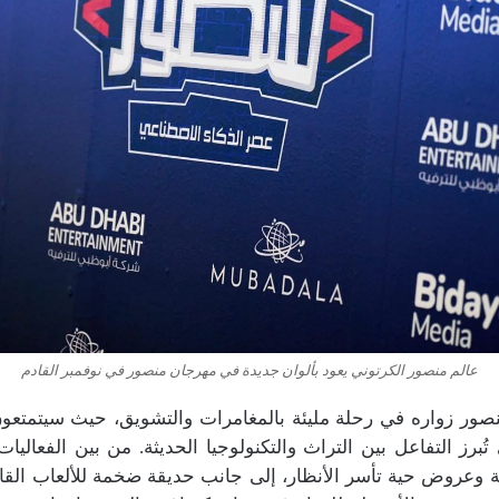
عالم منصور الكرتوني يعود بألوان جديدة في مهرجان منصور في نوفمبر القادم
ور زواره في رحلة مليئة بالمغامرات والتشويق، حيث سيتمتعون
ُبرز التفاعل بين التراث والتكنولوجيا الحديثة. من بين الفعاليات
وعروض حية تأسر الأنظار، إلى جانب حديقة ضخمة للألعاب القاب