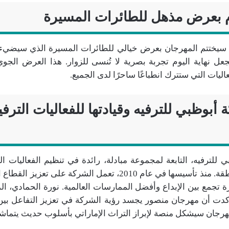
م بعرض مذهل للطائرات المسيرة
سيختتم المهرجان بعرض خيالي للطائرات المسيرة الذي سيضيء س
جعل نهاية اليوم تجربة بصرية لا تُنسى للزوار. هذا العرض الج
عاليات التي ستترك انطباعًا ساحرًا لدى الجميع.
أبوظبي للترفيه وقيادتها للفعاليات الترف
 للترفيه، التابعة لمجموعة مبادلة، رائدة في تنظيم الفعاليات الر
على مستوى المنطقة. منذ تأسيسها في عام 2010، تعمل الشركة على
 تجمع بين الإبداع وأفضل الممارسات العالمية. نورة الحمادي، ال
كدت أن مهرجان منصور يجسد رؤية الشركة في تعزيز التفاعل بين ا
هرجان سيشكل منصة لإبراز التراث الإماراتي بأسلوب حديث يتماش