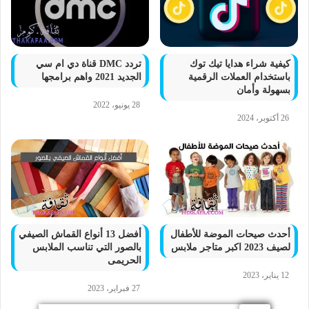
كيفية شراء هدايا تيك توك
تردد DMC قناة دي ام سي
باستخدام العملات الرقمية
الجديد 2021 واهم برامجها
بسهولة وأمان
28 يونيو، 2022
26 أكتوبر، 2024
أحدث صيحات الموضة للأطفال
أفضل 13 أنواع القماش الصيفي
لصيف 2023 اكبر متاجر ملابس
بالصور التي تناسب الملابس
الحريمى
12 يناير، 2023
27 فبراير، 2023