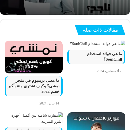
مقالات ذات صلة
ما هي فوائد استخدام
SoulChill؟
7 أغسطس، 2024
ما معنى بريميوم في متجر
نمشي؟ وكيف تشتري منة بأكبر
خصم 2022
14 يناير، 2024