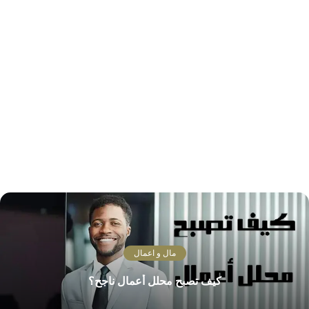
مال و اعمال
كيف تصبح محلل أعمال ناجح؟