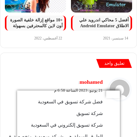
أفضل 5 محاكي اندرويد علي
+10 مواقع إزالة خلفية الصورة
الاطلاق Android Emulator
أون لاين كالمحترفين بسهولة
14 سبتمبر، 2021
22 أغسطس، 2022
تعليق واحد
ي
mohamed
:
ق
21 يونيو، 2023 الساعة 6:58 م
و
فضل شركة تسويق في السعودية
ل
شركة تسويق
شركة تسويق إلكتروني في السعودية
الطرق السهلة هي شركة سعودية متخصصة في