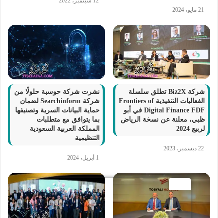
12 سبتمبر، 2022
21 مايو، 2024
شركة Biz2X تطلق سلسلة
نشرت شركة حوسبة حلولًا من
الفعاليات التنفيذية Frontiers of
شركة Searchinform لضمان
Digital Finance FDF في أبو
حماية البيانات السرية وتصنيفها
ظبي، معلنة عن نسخة الرياض
بما يتوافق مع متطلبات
لربيع 2024
المملكة العربية السعودية
التنظيمية
22 ديسمبر، 2023
1 أبريل، 2024