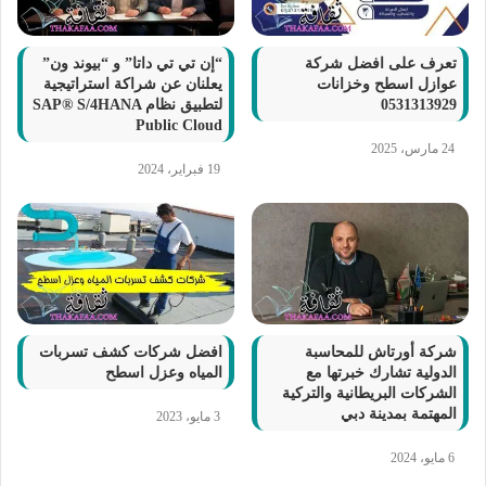
تعرف على افضل شركة
“إن تي تي داتا” و “بيوند ون”
عوازل اسطح وخزانات
يعلنان عن شراكة استراتيجية
0531313929
لتطبيق نظام SAP® S/4HANA
Public Cloud
24 مارس، 2025
19 فبراير، 2024
شركة أورتاش للمحاسبة
افضل شركات كشف تسربات
الدولية تشارك خبرتها مع
المياه وعزل اسطح
الشركات البريطانية والتركية
المهتمة بمدينة دبي
3 مايو، 2023
6 مايو، 2024