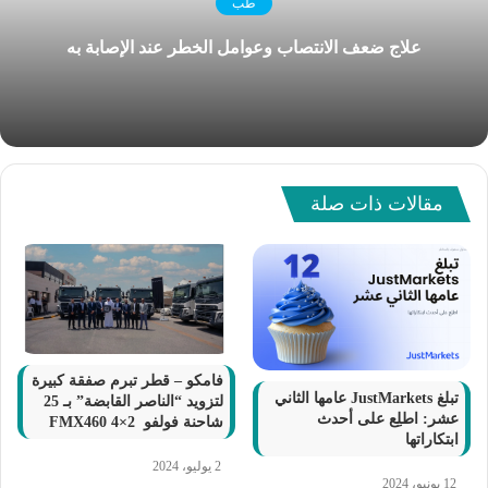
طب
علاج ضعف الانتصاب وعوامل الخطر عند الإصابة به
مقالات ذات صلة
فامكو – قطر تبرم صفقة كبيرة
تبلغ JustMarkets عامها الثاني
لتزويد “الناصر القابضة” بـ 25
عشر: اطلِع على أحدث
شاحنة فولفو FMX460 4×2
ابتكاراتها
2 يوليو، 2024
12 يونيو، 2024