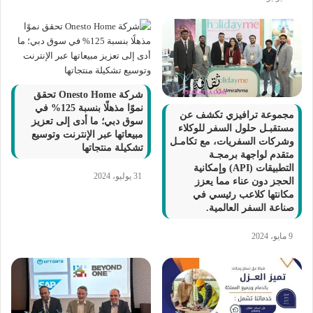
شركة Onesto Home تحقق
نموًا مذهلًا بنسبة 125% في
مجموعة ترافيزي تكشف عن
سوق دبي؛ ما أدى إلى تعزيز
مستقبـل حلول السفر للوكلاء
مبيعاتها عبر الإنترنت وتوسيع
وشركات السفريات، مع تكامـل
تشكيلة منتجاتها
متقدم لواجهة برمجـة
التطبيقات (API) وإمكانية
31 يوليو، 2024
الحجز دون عناء مما يعزز
مكانتها كلاعب رئيسي في
صناعة السفر العالمية.
9 مايو، 2024