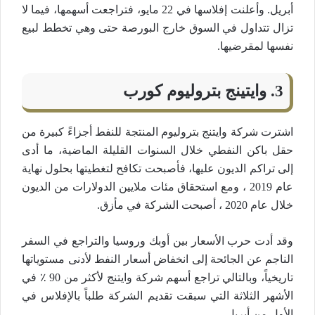
أبريل. وأعلنت إفلاسها في 22 مايو، فتراجعت أسهمها، فيما لا
تزال تتداول في السوق خارج البورصة حتى وهي تخطط لبيع
نفسها لمقرضيها.
3. وايتينج بتروليوم كورب
اشترت شركة وايتنج بتروليوم المنتجة للنفط أجزاءً كبيرة من
حقل باكن النفطي خلال السنوات القليلة الماضية، ما أدى
إلى تراكم الديون عليها، فأصبحت تكافح لتغطيتها بحلول نهاية
عام 2019 ، ومع استحقاق مئات ملايين الدولارات من الديون
خلال عام 2020 ، أصبحت الشركة في مأزق.
وقد أدت حرب الأسعار بين أوبك وروسيا والتراجع في السفر
الناجم عن الجائحة إلى انخفاض أسعار النفط لأدنى مستوياتها
تاريخياً، وبالتالي تراجع أسهم شركة وايتنج لأكثر من 90 ٪ في
الأشهر الثلاثة التي سبقت تقديم الشركة طلباً بالإفلاس في
الأول من أبريل.