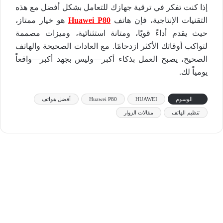
إذا كنت تفكر في ترقية جهازك للتعامل بشكل أفضل مع هذه
التقنيات الإنتاجية، فإن هاتف
Huawei P80
هو خيار ممتاز،
حيث يقدم أداءً قويًا، ومتانة استثنائية، وميزات مصممة
لتواكب أوقاتك الأكثر ازدحامًا. مع العادات الصحيحة والهاتف
الصحيح، يصبح العمل بذكاء أكبر—وليس بجهد أكبر—واقعاً
يومياً لك.
الوسوم
HUAWEI
Huawei P80
أفضل هواتف
تنظيم الهاتف
مقالات الزوار