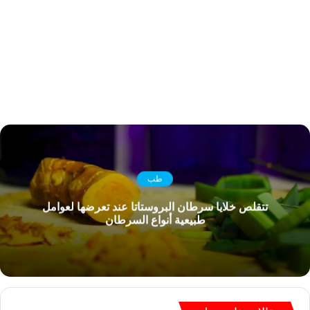
طب
تتقلص خلايا سرطان البروستاتا عند تعرضها لعوامل
طبيعية أنواع السرطان