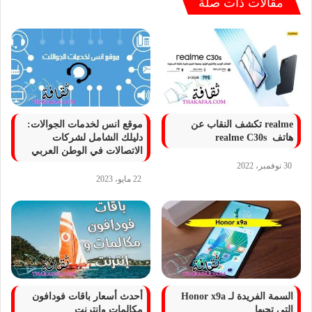
مقالات ذات صلة
realme تكشف النقاب عن
موقع انس لخدمات الجوالات:
هاتف realme C30s
دليلك الشامل لشركات
الاتصالات في الوطن العربي
30 نوفمبر، 2022
22 مايو، 2023
السمة الفريدة لـ Honor x9a
أحدث أسعار باقات فودافون
التي تحبها
مكالمات وانترنت