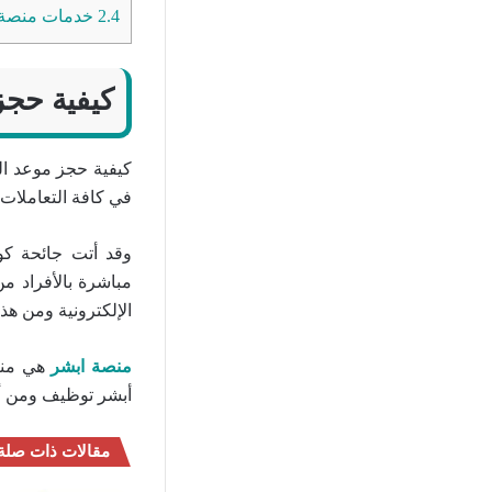
2.4
خدمات منصة أ
كيفية حجز
كيفية حجز موعد الم
في كافة التعاملات 
وقد أتت جائحة كو
مباشرة بالأفراد م
الإلكترونية ومن ه
منصة ابشر
أبشر توظيف ومن أ
مقالات ذات صلة