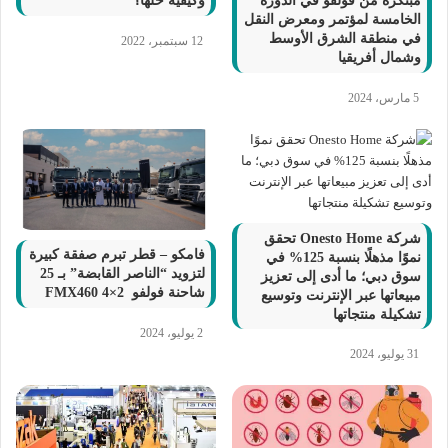
مبتكرة من فولفو في الدورة
وكيفية حلها؟
الخامسة لمؤتمر ومعرض النقل
في منطقة الشرق الأوسط
12 سبتمبر، 2022
وشمال أفريقيا
5 مارس، 2024
شركة Onesto Home تحقق
فامكو – قطر تبرم صفقة كبيرة
نموًا مذهلًا بنسبة 125% في
لتزويد “الناصر القابضة” بـ 25
سوق دبي؛ ما أدى إلى تعزيز
شاحنة فولفو FMX460 4×2
مبيعاتها عبر الإنترنت وتوسيع
تشكيلة منتجاتها
2 يوليو، 2024
31 يوليو، 2024