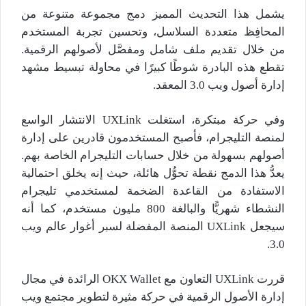
يشمل هذا التحديث المميز دمج مجموعة متنوعة من
المحافِظ متعددة السلاسل، وتحسين تجربة المستخدم
من خلال تقديم ملف شامل ومفصَّل لأصولهم الرقمية.
تقطع هذه البادرة شوطًا كبيرًا في محاولة تبسيط مشهد
إدارة أصول ويب 3.0 المعقد.
وفي حركة مبتكرة، استغلت UXLink الانتشار الواسع
لمنصة التليجرام، فأصبح المستخدمون قادرين على إدارة
أصولهم بسهولة من خلال حسابات التليجرام الخاصة بهم.
يعدُّ هذا الدمج نقطة تحوُّل هائلة، حيث إنه يخلق احتمالية
الاستفادة من القاعدة الضخمة لمستخدمي تليجرام
النشطاء شهريًّا والبالغة 800 مليون مستخدم، كما أنه
سيجعل UXLink المنصة المفضلة لسبر أغوار عالم ويب
3.0.
قررت UXLink التعاون مع OKX Wallet الرائدة في مجال
إدارة الأصول الرقمية في حركة مثيرة لتطوير مجتمع ويب