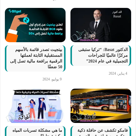
الدكتور Basat: “تركيا ستبقى
بيتجيت تصدر قائمة بالأسهم
مركزًا عالميًا للجراحات
المستقبلية الثابتة لعملتها
التجميلية في عام 2024”
الرقمية برافعة مالية تصل إلى
50 ضعفًا
4 يناير، 2024
9 يوليو، 2024
فامكو تكشف عن حافلة ذكية
ما هي مشكلة تسربات المياه