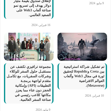
لإطلاق صندوق بقيمة مليار
9 مايو، 2024
دولار يهدف إلى تسريع نمو
صناعة ألعاب Web3 على
الصعيد العالمي.
16 فبراير، 2024
تم تشكيل شراكة استراتيجية
مجموعة ترافيزي تكشف عن
بين Creta وRepublic لتحقيق
مستقبـل حلول السفر للوكلاء
ثورة في مجال Web3 وألعاب
وشركات السفريات، مع تكامـل
العوالم الافتراضية
متقدم لواجهة برمجـة
(Metaverse).
التطبيقات (API) وإمكانية
الحجز دون عناء مما يعزز
مكانتها كلاعب رئيسي في
10 فبراير، 2024
صناعة السفر العالمية.
9 مايو، 2024