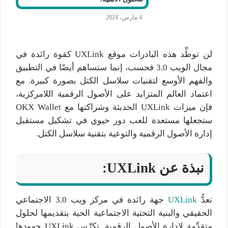
4 مارس، 2024
لن توطِّد هذه البادرات موقع UXLink كقوة رائدة في
مجال الويب 3.0 فحسب، إنما ستساهم أيضًا في التطبيق
والفهم الأوسع لتقنيات سلاسل الكتل بصورة كبيرة. مع
اعتماد العالم المتزايد على الأصول الرقمية اللامركزية،
فإن ميزات UXLink الحديثة وشراكتها مع OKX Wallet
ستجعلها مستعدة للعب دور حيوي في تشكيل مستقبل
إدارة الأصول الرقمية والتوعية بتقنية سلاسل الكتل.
نبذة عن
UXLink:
تعدُّ
UXLink
جهة رائدة في مركز ويب 3.0 الاجتماعي
الحقيقي والبنية التحتية الاجتماعية الحية بتقديمها لحلول
متقدِّمة لإدارة الأصول الرقمية. تكرِّس UXLink جهودها