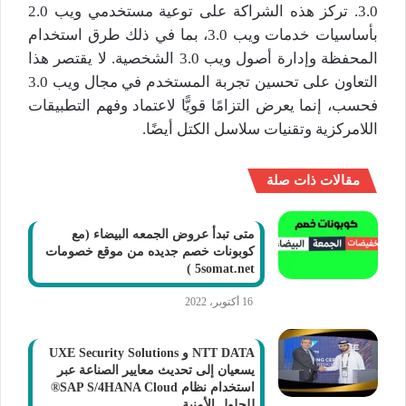
3.0. تركز هذه الشراكة على توعية مستخدمي ويب 2.0
بأساسيات خدمات ويب 3.0، بما في ذلك طرق استخدام
المحفظة وإدارة أصول ويب 3.0 الشخصية. لا يقتصر هذا
التعاون على تحسين تجربة المستخدم في مجال ويب 3.0
فحسب، إنما يعرض التزامًا قويًّا لاعتماد وفهم التطبيقات
اللامركزية وتقنيات سلاسل الكتل أيضًا.
مقالات ذات صلة
متى تبدأ عروض الجمعه البيضاء (مع
كوبونات خصم جديده من موقع خصومات
5somat.net )
16 أكتوبر، 2022
NTT DATA و UXE Security Solutions
يسعيان إلى تحديث معايير الصناعة عبر
استخدام نظام SAP S/4HANA Cloud®
للحلول الأمنية.