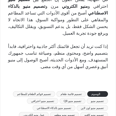
احترافي و
منيو الكتروني
مرن و
تصميم منيو بالذكاء
الاصطناعي
أصبح من أقوى الأدوات التي تساعد المطاعم
والمقاهي على التطور ومواكبة السوق. هذا الاتجاه لا
يحسن الشكل فقط، بل يدعم التسويق، ويقلل التكاليف،
ويرفع جودة تجربة العميل.
إذا كنت تريد أن تجعل قائمتك أكثر جاذبية واحترافية، فابدأ
بتصميم واضح، ومحتوى منظم، وصياغة تناسب جمهورك
المستهدف. ومع الأدوات الحديثة، أصبح الوصول إلى منيو
أنيق وعصري أسهل من أي وقت مضى.
الوسوم
تصميم قائمة طعام
تصميم قوائم الطعام للمطاعم
تصميم منيو
تصميم منيو QR
تصميم منيو احترافي
تصميم منيو اون لاين
تصميم منيو بالذكاء الاصطناعي
تصميم منيو كافيه
تصميم منيو مطعم
عمل منيو الكتروني