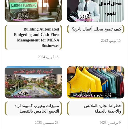
كيف تصبح محلل أعمال ناجح؟
Building Automated
Budgeting and Cash Flow
Management for MENA
15 يونيو، 2023
Businesses
16 أبريل، 2024
خطواط تجارة الملابس
مميزات وعيوب كمبوند ازاد
والاحذية بالجملة
التجمع الخامس بالتفصيل
9 نوفمبر، 2023
23 سبتمبر، 2023