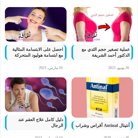
عملية تصغير حجم الثدي مع
احصل على الابتسامة المثالية
الدكتور أحمد الشريفة
مع ابتسامة هوليود المتحركة
26 يونيو، 2023
16 مارس، 2023
دليل كامل علاج العقم عند
أنتينال Antinal أقراص وشراب
الرجال
26 ديسمبر، 2020
10 أغسطس، 2023