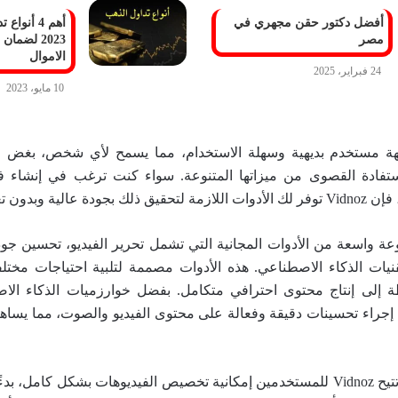
أفضل دكتور حقن مجهري في
أهم 4 أنو
مصر
2023 لضما
الاموال
24 فبراير، 2025
10 مايو، 2023
Vidnoz بواجهة مستخدم بديهية وسهلة الاستخدام، مما يسمح لأي شخص، ب
لاستفادة القصوى من ميزاتها المتنوعة. سواء كنت ترغب في إنشاء ف
عالية وبدون تعقيدات.
Vidn مجموعة واسعة من الأدوات المجانية التي تشمل تحرير الفيديو، تحسين 
نيات الذكاء الاصطناعي. هذه الأدوات مصممة لتلبية احتياجات مختلفة
ة إلى إنتاج محتوى احترافي متكامل. بفضل خوارزميات الذكاء الا
إجراء تحسينات دقيقة وفعالة على محتوى الفيديو والصوت، مما يسا
بالإضافة إلى ذلك، تتيح Vidnoz للمستخدمين إمكانية تخصيص الفيديوهات بشكل كامل