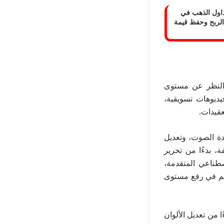
اع تداول الذهب في
ن الربح وحفظ قيمة
غض النظر عن مستوى
يديوهات تسويقية،
جودة الصوت، وتعديل
، بدءًا من تحرير
صطناعي المتقدمة،
هم في رفع مستوى
، بدءًا من تعديل الألوان