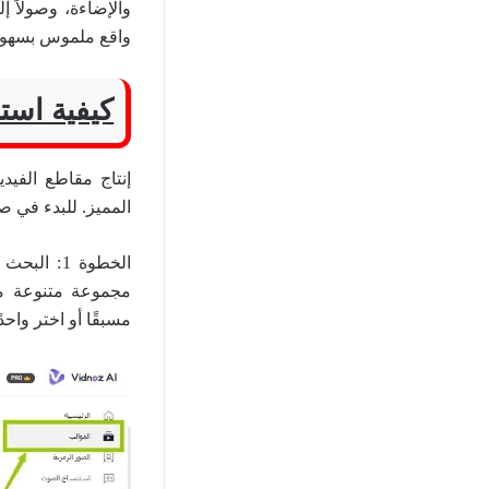
واقع ملموس بسهولة
كيفية است
المميز. للبدء في صن
الخطوة 1: البحث عن الإلهام واتخاذ القرار انطلق في مغامرتك الفنية بزيارة منصة
مجموعة متنوعة من
مسبقًا أو اختر واح