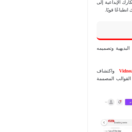
مميزة. مع Vidnoz، يمكنك تحويل أفكارك الإبداعية إلى
باعًا قويًا.
ل واجهته البديهية وتصميمه
Vidno
واكتشاف
القوالب المصممة