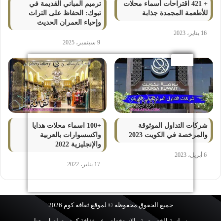
+ 421 اقتراحات أسماء محلات
ترميم المباني القديمة في
للأطعمة المجمدة جذابة
تبوك: الحفاظ على التراث
وإحياء العمران الحديث
16 يناير، 2023
9 سبتمبر، 2025
شركات التداول الموثوقة
+100 اسماء محلات هدايا
والمرخصة في الكويت 2023
واكسسوارات بالعربية
والإنجليزية 2022
6 أبريل، 2023
17 يناير، 2022
جميع الحقوق محفوظة © لموقع
ثقافة.كوم
2026
سياسة الخصوصية والإستخدام
عن ثقافة.كوم
تواصل معنا