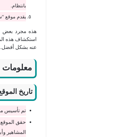
بانتظام.
يقدم موقع “سب
هذه مجرد بعض الأ
استكشاف هذه المو
عنه بشكل أفضل.
معلومات ع
تاريخ الموقع
تم تأسيس موقع
حقق الموقع نج
المشاهير وأب