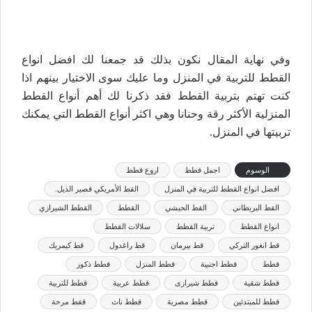
وفي نهاية المقال نكون بذلك قد جمعنا لك افضل انواع
القطط للتربية في المنزل وما عليك سوى الاختيار بينهم اذا
كنت تهتم بتربية القطط فقد ذكرنا لك أهم أنواع القطط
المنزلية الأكثر رقة وحنانا وهي اكثر أنواع القطط التي يمكنك
تربيتها في المنزل.
الوسوم
اجمل قطط
اروع قطط
افضل انواع القطط للتربية في المنزل
القط الأمريكي قصير الذيل.
القط البريطاني
القط الحبشي
القطط
القطط الشيرازي
انواع القطط
تربية القطط
سلالات القطط
قط انغور التركي
قط بيرمان
قط راغدول
قط كيمريك
قطط
قطط اجنبية
قطط المنزل
قطط ذكور
قطط شقية
قطط شيرازى
قطط عربية
قطط للتربية
قطط للمبتدئين
قطط مصرية
قطط ناث
ققط مرحة