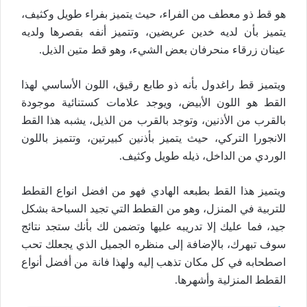
هو قط ذو معطف من الفراء، حيث يتميز بفراء طويل وكثيف،
يتميز بأن لديه خدين عريضين، وتتميز أنفه بقصرها ولديه
عينان زرقاء منحرفان بعض الشيء، وهو قط متين الذيل.
ويتميز قط راغدول بأنه ذو طابع رقيق، اللون الأساسي لهذا
القط هو اللون الأبيض، ويوجد علامات كستنائية موجودة
بالقرب من الأذنين، وتوجد بالقرب من الذيل، يشبه هذا القط
الانجورا التركي، حيث يتميز بأذنين كبيرتين، وتتميز باللون
الوردي من الداخل، ذيله طويل وكثيف.
ويتميز هذا القط بطبعه الهادي فهو من افضل انواع القطط
للتربية في المنزل، وهو من القطط التي تجيد السباحة بشكل
جيد، فما عليك إلا تدريبه عليها وتضمن لك بأنك ستجد نتائج
سوف تبهرك، بالإضافة إلى منظره الجميل الذي يجعلك تحب
اصطحابه في كل مكان تذهب إليه ولهذا فانة من أفضل أنواع
القطط المنزلية وأشهرها.