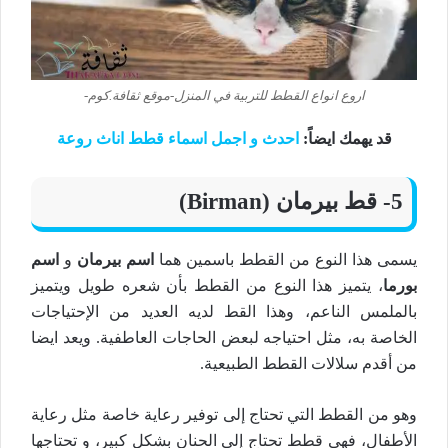
اروع انواع القطط للتربية في المنزل-موقع ثقافة.كوم-
قد يهمك ايضاً:
احدث و اجمل اسماء قطط اناث روعة
5- قط بيرمان (Birman)
يسمى هذا النوع من القطط باسمين هما
اسم بيرمان
و
اسم
بورما
، يتميز هذا النوع من القطط بأن شعره طويل ويتميز
بالملمس الناعم، وهذا القط لديه العديد من الإحتياجات
الخاصة به، مثل احتياجه لبعض الحاجات العاطفية. ويعد ايضا
من أقدم سلالات القطط الطبيعية.
وهو من القطط التي تحتاج إلى توفير رعاية خاصة مثل رعاية
الأطفال، فهي قطط تحتاج إلى الحنان بشكل كبير، و تحتاجها