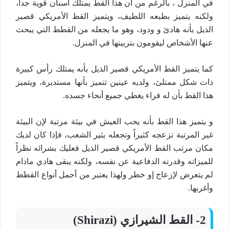
في المنزل ، بالرغم من أن هذا القط يمتلك أسنان قوية جداً،
ولكنه يتميز بطبعه اللطيف، ويتميز القط الأمريكي قصير
الذيل بأنه هادئ و ودود، وهو ما يجعله من القطط التي يبحث
عنها الأشخاص ليقومون بتربيتها في المنزل.
كما يتميز القط الأمريكي قصير الذيل بأنه يمتلك رأس كبيرة
ذات شكل ممتلئ، ولديه عينين تتميز بأنها مستديرة، ويتميز
هذا القط بأن له فراء يغطي جميع أنحاء جسده.
و يتميز هذا القط بأنه يحب العيش في بيئة مرتبة لإن البيئة
غير المرتبة تزعجه كثيراً وتجعله يثير الشعب، فإذا كان لديك
مكان مرتب القط الأمريكي قصير الذيل فعليك بشرائه نظراً
للميزاته وقدرته الدفاعية عن نفسه، ولكنه يبقى هادي مادام
لم يتعرض لإزعاج إو خطر ولهذا يعتبر من أجمل أنواع القطط
وأغربها.
2- القط الشيرازي (Shirazi)