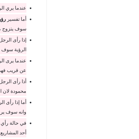
عندما يري ال
أما تفسير
رؤي
سوف يتزوج من
إذا رأى الرج
الرؤية سوف ت
عندما يرى ال
عن قريب فهي 
أذا رأى الرج
محمودة لان ا
أما إذا رأى ا
وانه سوف يرز
في حالة رأي 
أحد المشاريع 