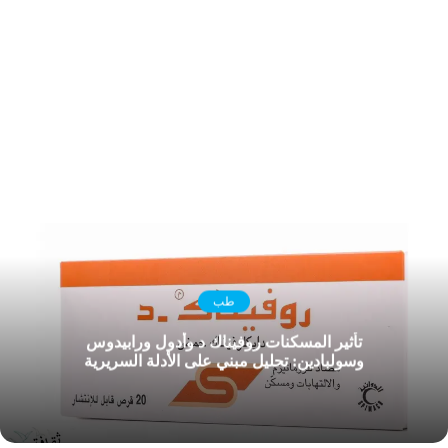
طب
تأثير المسكنات روفيناك د وأدول ورابيدوس
وسولبادين: تحليل مبني على الأدلة السريرية