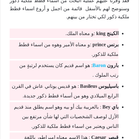
فقد وفرنا عليهم عملية البحث من اسماء قطط ملكية ذكور
وسنوضح لهم بالأسفل قائمة من اجمل و أروع اسماء قطط
ملكية ذكور لكي تختار من بينهم.
الكينج king
:و معناه الملك.
برنس prince
:و معناه الأمير وهوه من اسماء قطط
ملكية للذكور.
بارون
Baron
: هو اسم قديم كان يستخدم لرتبةٍ من
رتب الملوك .
باسيليوس Basileus
: هو قديس يوناني عاش في القرن
الرابع الميلادي وهو من أسماء قطط ذكور جديدة.
باي Bey
: بالعربية بيك أو بيه وهو اسم يطلق منذ قديم
الأزل لوصف الشخصيات التي لها شأن مرتفع بين
الناس ويعتبر من اسماء قطط ملكية للذكور.
قيصر Caesar
: هذا الإسم معناه إمبراطور باللغة