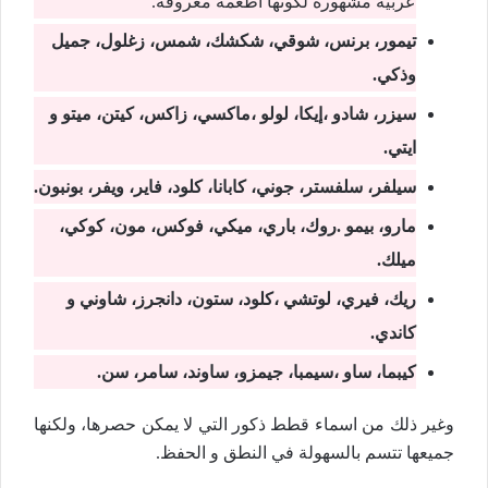
عربية مشهورة لكونها أطعمة معروفة.
تيمور، برنس، شوقي، شكشك، شمس، زغلول، جميل
وذكي.
سيزر، شادو ،إيكا، لولو ،ماكسي، زاكس، كيتن، ميتو و
ايتي.
سيلفر، سلفستر، جوني، كابانا، كلود، فاير، ويفر، بونبون.
مارو، بيمو .روك، باري، ميكي، فوكس، مون، كوكي،
ميلك.
ريك، فيري، لوتشي ،كلود، ستون، دانجرز، شاوني و
كاندي.
كيبما، ساو ،سيمبا، جيمزو، ساوند، سامر، سن.
وغير ذلك من اسماء قطط ذكور التي لا يمكن حصرها، ولكنها
جميعها تتسم بالسهولة في النطق و الحفظ.