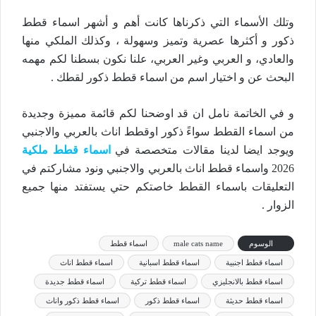
وتلك الأسماء التي ذكرناها كانت أهم و أشهر اسماء قطط
ذكور و أكثرها عصرية وتميز وسهولة ، وكذلك الملكي منها
والعادي، و العربي وغير العربي، علنا نكون بسطنا لكم مهمه
البحث عن و اختيار اسم من اسماء قطط ذكور لقطك .
و في الخاتمة نامل ان قد اوضحنا لكم قائمة مميزة وجديدة
من اسماء القطط سواءً ذكور اوقطط اناث بالعربي والاجنبي
ويوجد ايضا لدينا مقالات متخصصة في
اسماء قطط ملكية
2026 واسماء قطط اناث بالعربي والاجنبي ونود مشاركتم في
التعليقات باسماء القطط خاصتكم حتي يستفتد منها جميع
الزوار .
الوسوم
male cats name
اسماء قطط
اسماء قطط اجنبية
اسماء قطط اسبانية
اسماء قطط اناث
اسماء قطط بالانجليزي
اسماء قطط تركية
اسماء قطط جديدة
اسماء قطط حديثة
اسماء قطط ذكور
اسماء قطط ذكور واناث