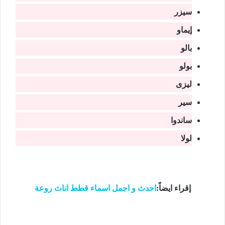
سيزر
إيماو
بالو
بولو
ليزى
سير
ساندوا
لولا
إقراء ايضاً:
احدث و اجمل اسماء قطط اناث روعة