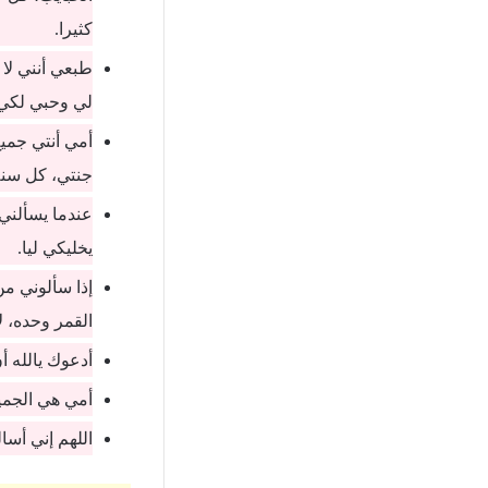
كثيرا.
طبعي أنني لا
لي وحبي لكي،
أمي أنتي جمي
جنتي، كل سنة 
عندما يسألني أ
يخليكي ليا.
إذا سألوني من
القمر وحده، ل
أدعوك يالله أ
أمي هي الجميع
اللهم إني أسا