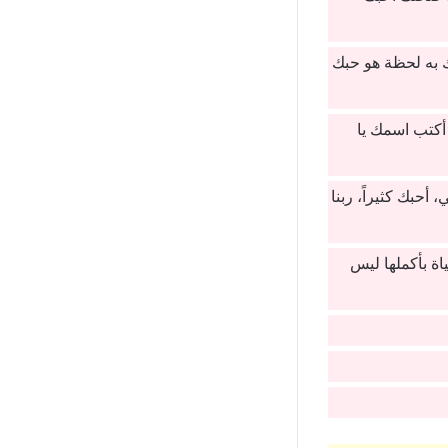
ك به لحظة هو حبك
أكتب اسمك يا
أحبك كثيراً، ربنا
اة بأكملها ليس