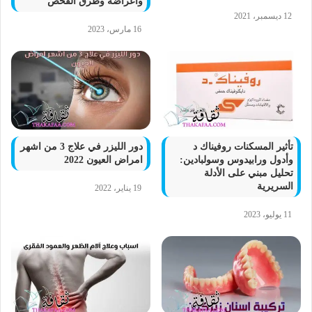
وأعراضه وطرق الفحص
12 ديسمبر، 2021
16 مارس، 2023
تأثير المسكنات روفيناك د
دور الليزر في علاج 3 من اشهر
وأدول ورابيدوس وسولبادين:
امراض العيون 2022
تحليل مبني على الأدلة
السريرية
19 يناير، 2022
11 يوليو، 2023