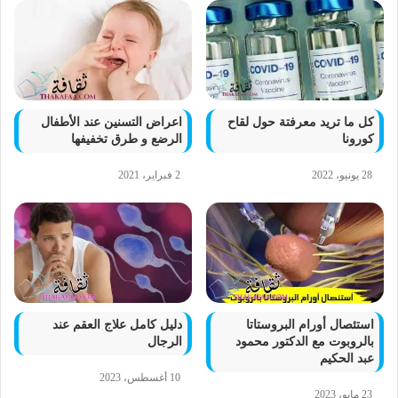
كل ما تريد معرفتة حول لقاح
اعراض التسنين عند الأطفال
كورونا
الرضع و طرق تخفيفها
28 يونيو، 2022
2 فبراير، 2021
استئصال أورام البروستاتا
دليل كامل علاج العقم عند
بالروبوت مع الدكتور محمود
الرجال
عبد الحكيم
10 أغسطس، 2023
23 مايو، 2023