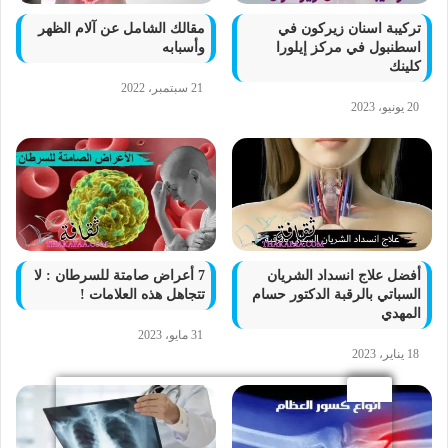
تركيبة اسنان زيركون في
مقالك الشامل عن آلام الظهر
اسطنبول في مركز إيلورا
وأسبابه
كلينك
21 سبتمبر، 2022
20 يونيو، 2023
أفضل علاج انسداد الشريان
7 أعراض صامتة للسرطان : لا
السباتي بالرقبة الدكتور حسام
تتجاهل هذه العلامات !
المهدي
31 مايو، 2023
18 يناير، 2023